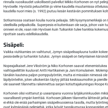
rinnalla vuosikaudet uskollisesti palvellut Mikko Korhonen on nyt pelinj
Hyvöselle. Hyvöstä peluutettiin jo viime kaudella muutamissa otteluis
kaudella nuori mies (s. 1992) joutuu kesän kestävän pommituksen koh
Sotkamossa osataan koulia nuoria pelaajia. Silti kysymysmerkkejä on
oleellisilla pelipaikoilla. Superpesis ei kuitenkaan ole sarja, johon v
onneen ei ole, vaan niin Hyvösen kuin Tuikankin tulee hankkia kokemus
ripottain saatu edelliskaudella.
Sisäpeli:
Vaikka viuhkamies on vaihtunut, Jymyn sisäpelisapluuna tuskin kokee 
pesisväelle jo turhankin tutuksi. Jymyn sisäpeli on tietynlainen kärsiv
Nopeajalkaiset Jere Vikström ja Niko Korhonen saavat etenemistukea 
vaihtajaeliittiin kuuluvat Antti Hartikainen ja Jani Komulainen. Molem
tänäkin kautena paljon pomppulyöntiin, mutta ei missään nimessä ole
läpilyönteihin, joten ulkokentän täytyy jättää keskisaumoihin ja pienill
ole saaneet tilannetta rakennettua sarjan kotiuttajakuningas Roope Ko
Korhonen olisi voittanut jo useampana vuonna lyöjäkuninkuuden mikäl
vaarallisesti ympäri kenttää. Korhosen jälkeen tilannetta lähtevät j
ei ehkä ole enää parhaimpien sisäpelivuosiensa tasolla, mutta lyöntirep
ovat kylmäpäisiä pelimiehiä, jotka lyövät tappikumuraa koppareiden 