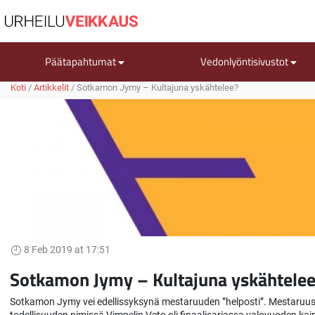
Päätapahtumat
Vedonlyöntisivustot
Koti
/
Artikkelit
/
Sotkamon Jymy – Kultajuna yskähtelee?
8 Feb 2019 at 17:51
Sotkamon Jymy – Kultajuna yskähtelee
Sotkamon Jymy vei edellissyksynä mestaruuden ”helposti”. Mestaruus v