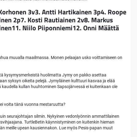
 Korhonen 3v3. Antti Hartikainen 3p4. Roope
nen 2p7. Kosti Rautiainen 2v8. Markus
inen11. Niilo Piiponniemi12. Onni Määttä
auhua muualla maailmassa. Monen pelaajan usko voittamiseen on
, että kysymysmerkeistä huolimatta Jymy on pakko asettaa
aan syksyn oikeita pelejä. Jymyläinen kulttuuri kasvaa ja elää
 kaudella kullan huuhtominen Sapsojärvessä ei kuitenkaan ole
 ei voita tänä vuonna mestaruutta?
 kuin seurajohtajan silmin. Nykyinen vedonlyönnin ammattilainen
sisvihjaajana. TurtleBetin käynnistyminen on kuitenkin hieman
än meille upean kausiennakon. Lue myös Pesis-papan muut