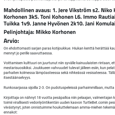
Mahdollinen avaus: 1. Jere Vikström s2. Niko
Korhonen 3k5. Toni Kohonen L6. Immo Rautiai
Tuikka 1v9. Janne Hyvönen 2k10. Jani Komula
Pelinjohtaja: Mikko Korhonen
Arvio:
On ehdottomasti sarjan paras kotijoukkue. Hiukan kenttä herättää k
mennyt jo perille saavuttaessa.
Voittamisen kulttuuri on juurtunut niin syvälle kainuulaisten rintaan
mestarisuosikiksi. Joukkueen vahvuudet tulevat jälleen esiin, kun pelat
parhaiten kolmessa lämpöasteessa sekä nihkeässä vesisateessa. Tällä
itsestäänselvyys.
Runkosarjassa sijoilla 2-3. On pudotuspeleissä parhaimmillaan, mutta
Kirjoittaja on nähnyt 18 vuotta pesäpalloa niin pelaajan, valmentajan
toimii virallisesti vedonlyöntikentän uuden kasvon TurtleBet.comin pe
viivästynyt, joten onnistuimme houkuttelemaan amma-miehen tekemä
ennakot: