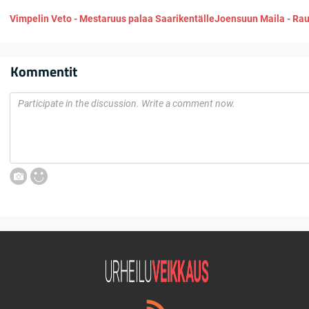
Vimpelin Veto - Mestaruus palaa Saarikentälle
Joensuun Maila - Rau
Kommentit