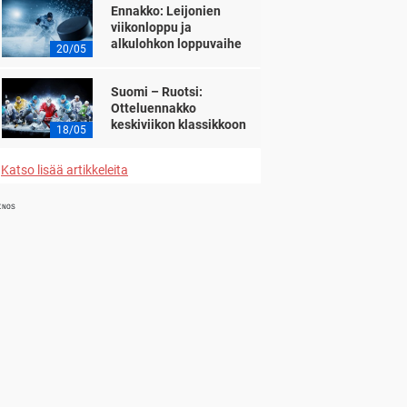
Ennakko: Leijonien
viikonloppu ja
alkulohkon loppuvaihe
20/05
Suomi – Ruotsi:
Otteluennakko
keskiviikon klassikkoon
18/05
Katso lisää artikkeleita
INOS