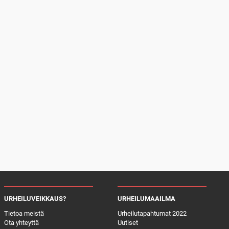
URHEILUVEIKKAUS?
URHEILUMAAILMA
Tietoa meistä
Urheilutapahtumat 2022
Ota yhteyttä
Uutiset