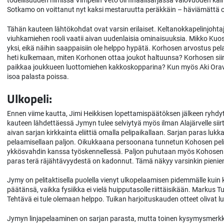
todellisuuden nimissä Vimpelin Veto oli finaalisarjassa valovuoden kai
Sotkamo on voittanut nyt kaksi mestaruutta peräkkäin – häviämättä 
Tähän kauteen lähtökohdat ovat varsin erilaiset. Keltanokkapelinjoht
viuhkamiehen rooli vaatii aivan uudenlaisia ominaisuuksia. Mikko K
yksi, eikä näihin saappaisiin ole helppo hypätä. Korhosen arvostus pelaa
heti kulkemaan, miten Korhonen ottaa joukot haltuunsa? Korhosen sii
paikkaa joukkueen luottomiehen kakkoskopparina? Kun myös Aki Orava s
isoa palasta poissa.
Ulkopeli:
Ennen viime kautta, Jimi Heikkisen lopettamispäätöksen jälkeen ryhdyt
kauteen lähdettäessä Jymyn tulee selviytyä myös ilman Alajärvelle sii
aivan sarjan kirkkainta eliittiä omalla pelipaikallaan. Sarjan paras luk
pelaamisellaan paljon. Oikukkaana persoonana tunnetun Kohosen peli
ykkösvahdin kanssa työskennellessä. Paljon puhutaan myös Kohosen iä
paras terä räjähtävyydestä on kadonnut. Tämä näkyy varsinkin pieni
Jymy on pelitaktisella puolella vienyt ulkopelaamisen pidemmälle kui
päätänsä, vaikka fysiikka ei vielä huipputasolle riittäisikään. Marku
Tehtävä ei tule olemaan helppo. Tuikan harjoituskauden otteet olivat lu
Jymyn linjapelaaminen on sarjan parasta, mutta toinen kysymysmerkk