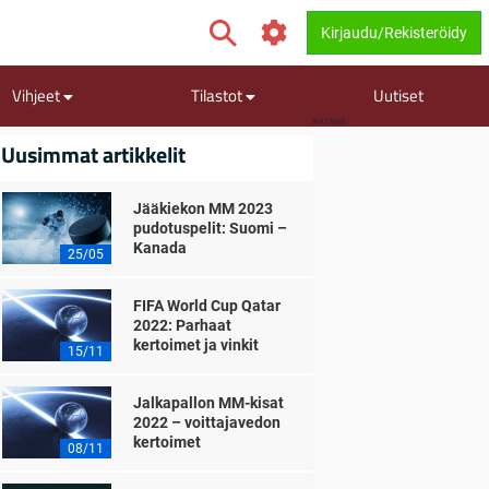
Kirjaudu/Rekisteröidy
Vihjeet
Tilastot
Uutiset
MAINOS
Uusimmat artikkelit
Jääkiekon MM 2023
pudotuspelit: Suomi –
Kanada
25/05
FIFA World Cup Qatar
2022: Parhaat
kertoimet ja vinkit
15/11
Jalkapallon MM-kisat
2022 – voittajavedon
kertoimet
08/11