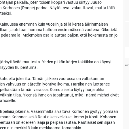
ohtajan paikalla, joten toisen koppari vastuu siirtyy Juuso
sa Korhosen (Roope) parina. Näytöt ovat vakuuttavat, mutta tällä
teeksi.
 Kainuussa enemmän kuin vuosiin ja tällä kertaa äärimmäisen
ain tullaan ja otetaan homma haltuun ensimmäisenä vuotena. Oikotietä
 pelaamalla. Molempien osalla auttaa paljon, että kokemusta on jo
järisyttävää muutosta. Yhden pitkän kärjen taktiikka on käynyt
MA
ällisyyden huipentuma.
kahdelta jokerilta. Tämän jälkeen vuorossa on valtakunnan
pien vahvuus on ääretön lyöntivalikoima. Hartikainen luottanee
 pelkästään tämän varassa. Komulaiselta löytyy hurja uhka
e väkisin tilaa. Yleensä ihme on tapahtunut, mikäli nämä miehet eivät
rhoselle.
i pelaisi jokerina. Vasemmalta sivaltava Korhonen pystyy lyömään
atkamaan Kohonen sekä Rautiaisen veljekset Immo ja Kosti. Kohonen
ertuaari on edelleen laaja ja pelipää rautaa. Rautiaiset sen sijaan
eteen niin merkistä kuin merkkaamattomanakin.