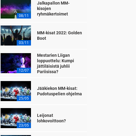
Jalkapallon MM-
kisojen
ryhmäkertoimet
08/11
MM-kisat 2022: Golden
Boot
03/11
Mestarien Liigan
loppuottelu: Kumpi
jättiläisistä juhlii
12/07
Pariisissa?
Jääkiekon MM-kisat:
Pudotuspelien ohjelma
25/05
Leijonat
lohkovoittoon?
23/05