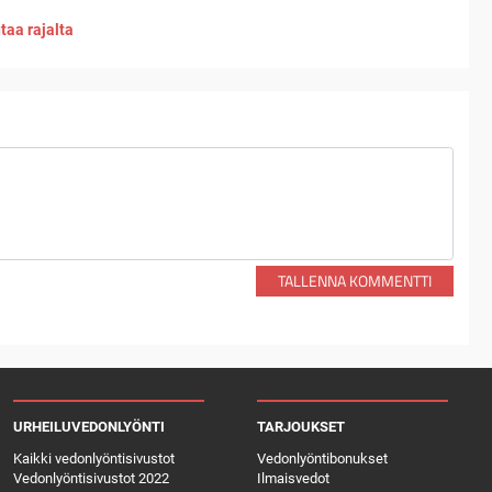
taa rajalta
TALLENNA KOMMENTTI
URHEILUVEDONLYÖNTI
TARJOUKSET
Kaikki vedonlyöntisivustot
Vedonlyöntibonukset
Vedonlyöntisivustot 2022
Ilmaisvedot