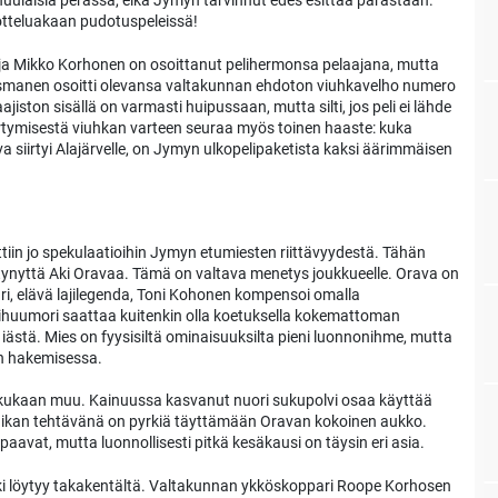
nuulaisia perässä, eikä Jymyn tarvinnut edes esittää parastaan.
otteluakaan pudotuspeleissä!
aja Mikko Korhonen on osoittanut pelihermonsa pelaajana, mutta
uosmanen osoitti olevansa valtakunnan ehdoton viuhkavelho numero
jiston sisällä on varmasti huipussaan, mutta silti, jos peli ei lähde
rtymisestä viuhkan varteen seuraa myös toinen haaste: kuka
iirtyi Alajärvelle, on Jymyn ulkopelipaketista kaksi äärimmäisen
tiin jo spekulaatioihin Jymyn etumiesten riittävyydestä. Tähän
rtynyttä Aki Oravaa. Tämä on valtava menetys joukkueelle. Orava on
kari, elävä lajilegenda, Toni Kohonen kompensoi omalla
huumori saattaa kuitenkin olla koetuksella kokemattoman
stä. Mies on fyysisiltä ominaisuuksilta pieni luonnonihme, mutta
en hakemisessa.
n kukaan muu. Kainuussa kasvanut nuori sukupolvi osaa käyttää
s Tuikan tehtävänä on pyrkiä täyttämään Oravan kokoinen aukko.
paavat, mutta luonnollisesti pitkä kesäkausi on täysin eri asia.
i löytyy takakentältä. Valtakunnan ykköskoppari Roope Korhosen