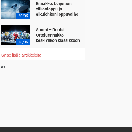
Ennakko: Leijonien
viikonloppu ja
alkulohkon loppuvaihe
20/05
Suomi – Ruotsi:
Otteluennakko
keskiviikon klassikkoon
18/05
Katso lisää artikkeleita
INOS