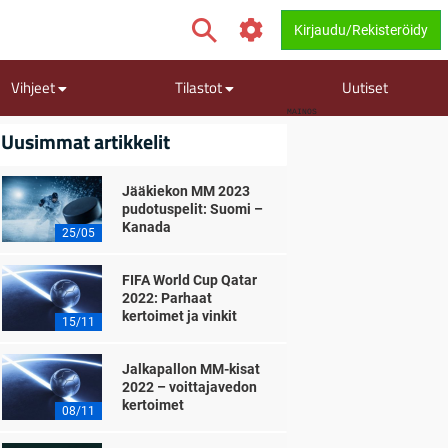
Kirjaudu/Rekisteröidy
Vihjeet
Tilastot
Uutiset
MAINOS
Uusimmat artikkelit
Jääkiekon MM 2023
pudotuspelit: Suomi –
Kanada
25/05
FIFA World Cup Qatar
2022: Parhaat
kertoimet ja vinkit
15/11
Jalkapallon MM-kisat
2022 – voittajavedon
kertoimet
08/11