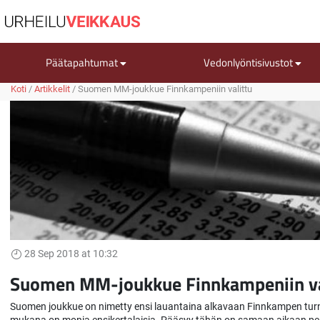
Päätapahtumat
Vedonlyöntisivustot
Koti
/
Artikkelit
/
Suomen MM-joukkue Finnkampeniin valittu
28 Sep 2018 at 10:32
Suomen MM-joukkue Finnkampeniin va
Suomen joukkue on nimetty ensi lauantaina alkavaan Finnkampen tur