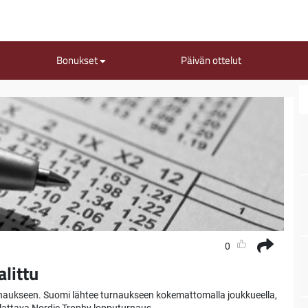
Bonukset
Päivän ottelut
0
littu
naukseen. Suomi lähtee turnaukseen kokemattomalla joukkueella,