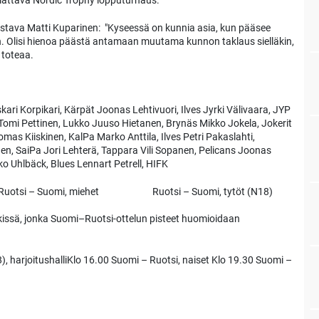
lattava Nordic Trophy lopputurnaus.
ustava Matti Kuparinen: "Kyseessä on kunnia asia, kun pääsee
n. Olisi hienoa päästä antamaan muutama kunnon taklaus sielläkin,
 toteaa.
kari Korpikari, Kärpät Joonas Lehtivuori, Ilves Jyrki Välivaara, JYP
omi Pettinen, Lukko Juuso Hietanen, Brynäs Mikko Jokela, Jokerit
s Kiiskinen, KalPa Marko Anttila, Ilves Petri Pakaslahti,
n, SaiPa Jori Lehterä, Tappara Vili Sopanen, Pelicans Joonas
 Uhlbäck, Blues Lennart Petrell, HIFK
 – Suomi, miehet Ruotsi – Suomi, tytöt (N18)
issä, jonka Suomi–Ruotsi-ottelun pisteet huomioidaan
), harjoitushalliKlo 16.00 Suomi – Ruotsi, naiset Klo 19.30 Suomi –