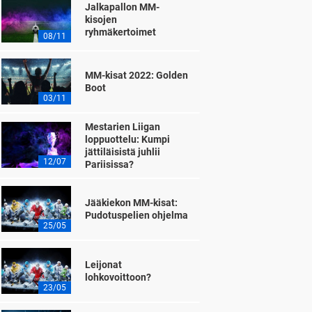
Jalkapallon MM-
kisojen
ryhmäkertoimet
08/11
MM-kisat 2022: Golden
Boot
03/11
Mestarien Liigan
loppuottelu: Kumpi
jättiläisistä juhlii
12/07
Pariisissa?
Jääkiekon MM-kisat:
Pudotuspelien ohjelma
25/05
Leijonat
lohkovoittoon?
23/05