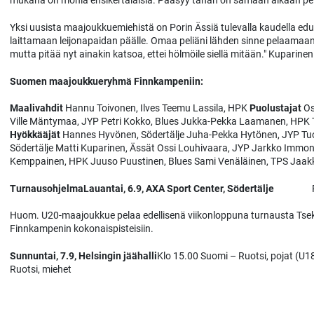
mukana on monia ensikertalaisia. Pääsyy tähän on samaan aikaan pe
Yksi uusista maajoukkuemiehistä on Porin Ässiä tulevalla kaudella ed
laittamaan leijonapaidan päälle. Omaa peliäni lähden sinne pelaamaa
mutta pitää nyt ainakin katsoa, ettei hölmöile siellä mitään." Kuparinen
Suomen maajoukkueryhmä Finnkampeniin:
Maalivahdit
Hannu Toivonen, Ilves Teemu Lassila, HPK
Puolustajat
Os
Ville Mäntymaa, JYP Petri Kokko, Blues Jukka-Pekka Laamanen, HPK T
Hyökkääjät
Hannes Hyvönen, Södertälje Juha-Pekka Hytönen, JYP Tuoma
Södertälje Matti Kuparinen, Ässät Ossi Louhivaara, JYP Jarkko Immone
Kemppainen, HPK Juuso Puustinen, Blues Sami Venäläinen, TPS Jaakko
Turnausohjelma
Lauantai, 6.9, AXA Sport Center, Södertälje
Ruotsi
Huom. U20-maajoukkue pelaa edellisenä viikonloppuna turnausta Tsek
Finnkampenin kokonaispisteisiin.
Sunnuntai, 7.9, Helsingin jäähalli
Klo 15.00 Suomi – Ruotsi, pojat (U18
Ruotsi, miehet