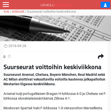
Koti
/
Artikkelit
/
Suurseurat voittoihin keskiviikkona
2018-09-28
0
Suurseurat voittoihin keskiviikkona
Suurseurat Arsenal, Chelsea, Bayern München, Real Madrid sekä
AC Milan aloittivat vakuuttavilla voitoilla kautensa jalkapalloilun
Mestarien liigassa keskiviikkona.
Arsenal nuiji portugalilaisen Bragan H-lohkossa 6-0 ja Chelsea vei F-
lohkossa slovakialaisisäntäänsä Zilinaa 4-1.
Moskovan Spartak haki F-lohkossa 1-0-vierasvoiton Marseillesta.