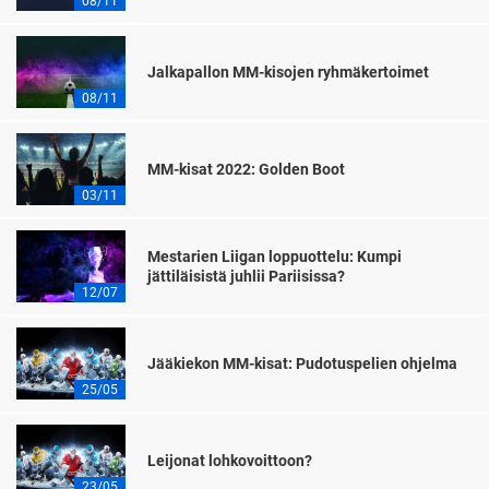
08/11
Jalkapallon MM-kisojen ryhmäkertoimet
08/11
MM-kisat 2022: Golden Boot
03/11
Mestarien Liigan loppuottelu: Kumpi
jättiläisistä juhlii Pariisissa?
12/07
Jääkiekon MM-kisat: Pudotuspelien ohjelma
25/05
Leijonat lohkovoittoon?
23/05