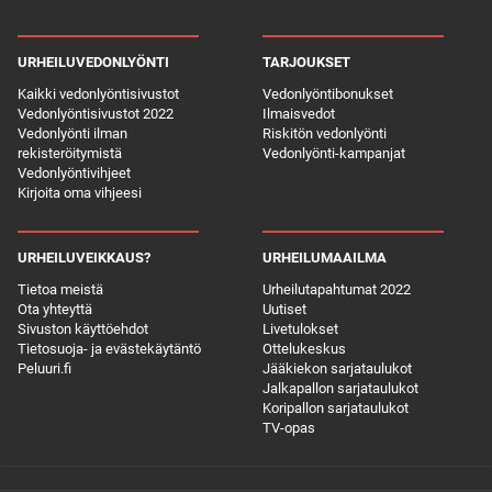
URHEILUVEDONLYÖNTI
TARJOUKSET
Kaikki vedonlyöntisivustot
Vedonlyöntibonukset
Vedonlyöntisivustot 2022
Ilmaisvedot
Vedonlyönti ilman
Riskitön vedonlyönti
rekisteröitymistä
Vedonlyönti-kampanjat
Vedonlyöntivihjeet
Kirjoita oma vihjeesi
URHEILUVEIKKAUS?
URHEILUMAAILMA
Tietoa meistä
Urheilutapahtumat 2022
Ota yhteyttä
Uutiset
Sivuston käyttöehdot
Livetulokset
Tietosuoja- ja evästekäytäntö
Ottelukeskus
Peluuri.fi
Jääkiekon sarjataulukot
Jalkapallon sarjataulukot
Koripallon sarjataulukot
TV-opas