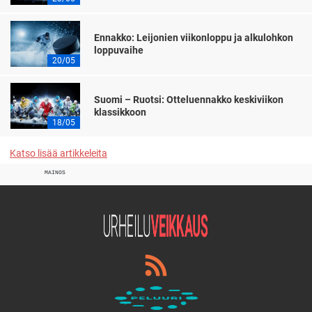
Ennakko: Leijonien viikonloppu ja alkulohkon
loppuvaihe
20/05
Suomi – Ruotsi: Otteluennakko keskiviikon
klassikkoon
18/05
Katso lisää artikkeleita
MAINOS