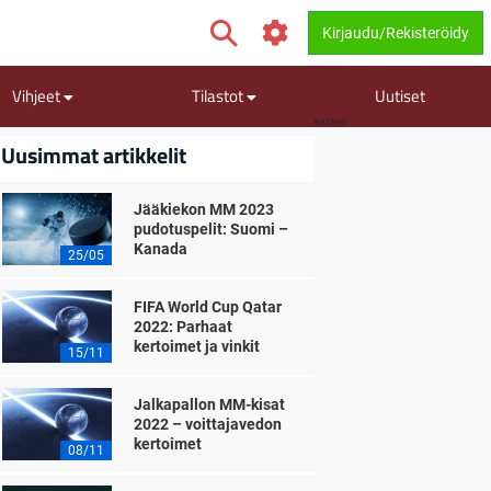
Kirjaudu/Rekisteröidy
Vihjeet
Tilastot
Uutiset
MAINOS
Uusimmat artikkelit
Jääkiekon MM 2023
pudotuspelit: Suomi –
Kanada
25/05
FIFA World Cup Qatar
2022: Parhaat
kertoimet ja vinkit
15/11
Jalkapallon MM-kisat
2022 – voittajavedon
kertoimet
08/11