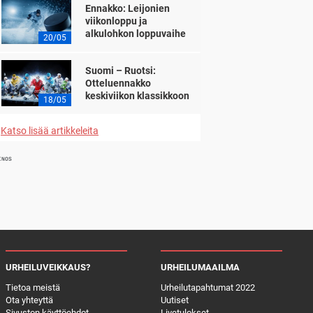
Ennakko: Leijonien
viikonloppu ja
alkulohkon loppuvaihe
20/05
Suomi – Ruotsi:
Otteluennakko
keskiviikon klassikkoon
18/05
Katso lisää artikkeleita
INOS
URHEILUVEIKKAUS?
URHEILUMAAILMA
Tietoa meistä
Urheilutapahtumat 2022
Ota yhteyttä
Uutiset
Sivuston käyttöehdot
Livetulokset