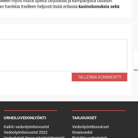
akkailleen myös muita upeita tarjouksia ja kampanjoita tasaisin
 hankkia itselleen helposti lisää erilaisia
kasinobonuksia sekä
MA
TALLENNA KOMMENTTI
URHEILUVEDONLYÖNTI
TARJOUKSET
Kaikki vedonlyöntisivustot
Vedonlyöntibonukset
Vedonlyöntisivustot 2022
Ilmaisvedot
Vedonlyönti ilman rekisteröitymistä
Riskitön vedonlyönti