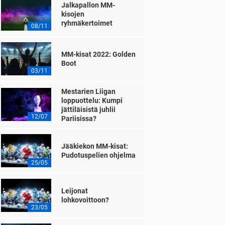
Jalkapallon MM-
kisojen
ryhmäkertoimet
08/11
MM-kisat 2022: Golden
Boot
03/11
Mestarien Liigan
loppuottelu: Kumpi
jättiläisistä juhlii
12/07
Pariisissa?
Jääkiekon MM-kisat:
Pudotuspelien ohjelma
25/05
Leijonat
lohkovoittoon?
23/05