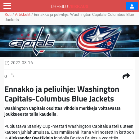
Koti
/
Artikkelit
/
Ennakko ja pelivihje: Washington Capitals-Columbus Blue
Jackets
2022-03-16
0
Ennakko ja pelivihje: Washington
Capitals-Columbus Blue Jackets
Washington Capitals osoittaa vihdoin merkkejä voittavasta
joukkueesta tällä kaudella.
Puolustava Stanley Cup -mestari Washington Capitals asteli uuteen
kauteen juhlahumuissa. Ensimmäisenä iltana viiri nostettiin kattoon
ja
Aleksander Ovetškinin
johdolla Boston Bruinsia vedettiin