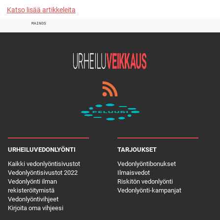
Katso lisää artikkeleita
MAINOS
URHEILUVEDONLYÖNTI
TARJOUKSET
Kaikki vedonlyöntisivustot
Vedonlyöntibonukset
Vedonlyöntisivustot 2022
Ilmaisvedot
Vedonlyönti ilman
Riskitön vedonlyönti
rekisteröitymistä
Vedonlyönti-kampanjat
Vedonlyöntivihjeet
Kirjoita oma vihjeesi