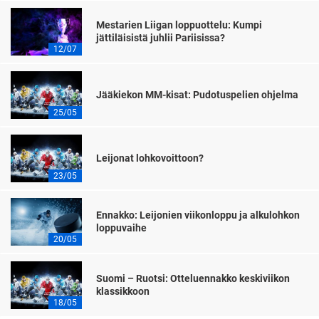
Mestarien Liigan loppuottelu: Kumpi
jättiläisistä juhlii Pariisissa?
12/07
Jääkiekon MM-kisat: Pudotuspelien ohjelma
25/05
Leijonat lohkovoittoon?
23/05
Ennakko: Leijonien viikonloppu ja alkulohkon
loppuvaihe
20/05
Suomi – Ruotsi: Otteluennakko keskiviikon
klassikkoon
18/05