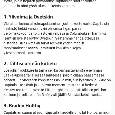
syytä, joihin nojaten povaamme Capitalsien suoraa voittoa
jatkoajalla tänä yönä Blue Jacketsia vastaan.
1. Ylivoima ja Ovetškin
Vieraiden kehno alivoimapelaaminen joutuu koetukselle. Capitalsin
miehistö tietää varsin hyvin olevansa liigan paras
ylivoimakokoonpano tilastojen valossa ja Columbuksen harmiksi
isäntien riveistä löytyy Ovetškin. Saatamme nähdä ottelussa
historiaa, sillä Ovetškin tarvitsee vain yhden maalin
tasoittaakseen
Mario Lemieux'n
kaikkien aikojen
ylivoimamaalitilastossa.
2. Tähtisikermän kotietu
Jos jollain joukkueella tämä seikka painaa tavallista enemmän
vaakakupissa tällaisessa tilanteessa, jolloin ollaan pääsemässä
odotettuun vireeseen konsistenssin voimin, niin kyseinen joukkue on
Capitals. He elävät ja kuolevat momentumista tällä hetkellä.
Keskiviikon torjuntavoitto Pittsburghista nostatti tähtien peli-ilon
kattoon ja todisteet tästä näkyvät jäällä Blue Jacketsia vastaan.
3. Braden Holtby
Capitalsien suurin alisuorittaja tällä kaudella on ollut Holtby, ainakin