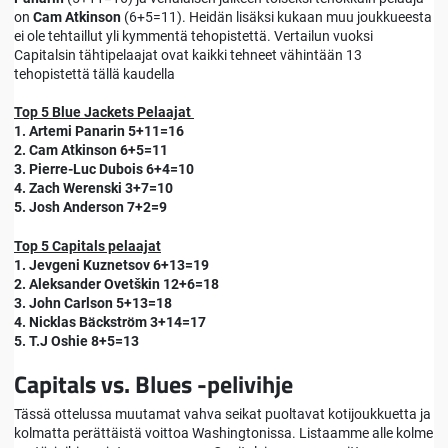
on
Cam Atkinson
(6+5=11). Heidän lisäksi kukaan muu joukkueesta
ei ole tehtaillut yli kymmentä tehopistettä. Vertailun vuoksi
Capitalsin tähtipelaajat ovat kaikki tehneet vähintään 13
tehopistettä tällä kaudella
Top 5 Blue Jackets Pelaajat
1. Artemi Panarin 5+11=16
2. Cam Atkinson 6+5=11
3. Pierre-Luc Dubois 6+4=10
4. Zach Werenski 3+7=10
5. Josh Anderson 7+2=9
Top 5 Capitals pelaajat
1. Jevgeni Kuznetsov 6+13=19
2. Aleksander Ovetškin 12+6=18
3. John Carlson 5+13=18
4. Nicklas Bäckström 3+14=17
5. T.J Oshie 8+5=13
Capitals vs. Blues -pelivihje
Tässä ottelussa muutamat vahva seikat puoltavat kotijoukkuetta ja
kolmatta perättäistä voittoa Washingtonissa. Listaamme alle kolme