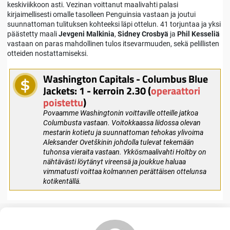
keskiviikkoon asti. Vezinan voittanut maalivahti palasi
kirjaimellisesti omalle tasolleen Penguinsia vastaan ja joutui
suunnattoman tulituksen kohteeksi läpi ottelun. 41 torjuntaa ja yksi
päästetty maali
Jevgeni Malkinia
,
Sidney Crosbyä
ja
Phil Kesseliä
vastaan on paras mahdollinen tulos itsevarmuuden, sekä pelillisten
otteiden nostattamiseksi.
Washington Capitals - Columbus Blue
Jackets: 1 - kerroin 2.30 (
operaattori
poistettu
)
Povaamme Washingtonin voittaville otteille jatkoa
Columbusta vastaan. Voitokkaassa liidossa olevan
mestarin kotietu ja suunnattoman tehokas ylivoima
Aleksander Ovetškinin johdolla tulevat tekemään
tuhonsa vieraita vastaan. Ykkösmaalivahti Holtby on
nähtävästi löytänyt vireensä ja joukkue haluaa
vimmatusti voittaa kolmannen perättäisen ottelunsa
kotikentällä.