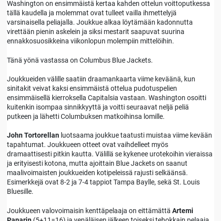
Washington on ensimmäistä kertaa kahden ottelun voittoputkessa
tällä kaudella ja molemmat ovat tulleet vailla ihmettelyjä
varsinaisella peliajalla. Joukkue alkaa löytämään kadonnutta
virettään pienin askelein ja siksi mestarit saapuvat suurina
ennakkosuosikkeina viikonlopun molempiin mittelöihin.
Tänä yönä vastassa on Columbus Blue Jackets.
Joukkueiden välille saatiin draamankaarta viime keväänä, kun
sinitakit veivat kaksi ensimmäistä ottelua pudotuspelien
ensimmäisellä kierroksella Capitalsia vastaan. Washington osoitti
kuitenkin isompaa sinnikkyyttä ja voitti seuraavat neljä peliä
putkeen ja lähetti Columbuksen matkoihinsa lomille.
John Tortorellan
luotsaama joukkue taatusti muistaa viime kevään
tapahtumat. Joukkueen otteet ovat vaihdelleet myös
dramaattisesti pitkin kautta. Välillä se kykenee urotekoihin vieraissa
ja erityisesti kotona, mutta ajoittain Blue Jackets on saanut
maalivoimaisten joukkueiden kotipeleissä rajusti selkäänsä.
Esimerkkejä ovat 8-2 ja 7-4 tappiot Tampa Baylle, sekä St. Louis
Bluesille.
Joukkueen valovoimaisin kenttäpelaaja on eittämättä
Artemi
Panarin
(5+11=16) ja venäläisen jälkeen toiseksi tehokkain pelaaja