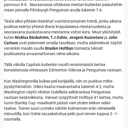
pannuun 8-0. Seuraavassa ottelussa mestari kuitenkin palautettiin
maan pinnalle Pittsburgh Penguinsin avulla lukemin 7-6.
Tästä alkoi pitkään kestänyt vuoristoramainen trendi, jonka aikana
joukkue esiintyi yhtenä iltana krapulaisena mestaruudesta ja
seuraavana puolustavana mestarina voiton kera. Muut ykköstykit,
kuten
Nicklas Bäckström
, T.J Oshie, Jevgeni Kuznetsov
ja
John
Carlson
ovat pelanneet omalla tasollaan, mutta ailahtelevat näytöt
varsinkin maalin suulla
Braden Holtbyn
toimesta tekivät
joukkueesta arvaamattoman viime aikoina.
Tällä viikolla Capitals kuitenkin osoitti ensimmäistä kertaa
konsistenssia otteissaan Edmonton Oilersia ja Penguinsia vastaan.
Kun Washingtonilla kulkee peli kotijäällä, niin on joukkue miltei
pysäyttämätön. Oilers kaatui maanantaina lukemin 4-2, mutta
Washington näytti vihdoin todellista selkärankaa Penguinsia
vastaan keskiviikkona. Vieraat ryöpyttivät Holtbyä 41 kertaa, mutta
tuore Stanley Cup -maalivahti päästi vain yhden kiekon selän
taakse. Toinen suuri uroteko nähtiin kolmannen erän viimeisellä
minuutilla, kun Oshie sai paketoitua pelin juuri ennen loppua 2–1-
osumalla.