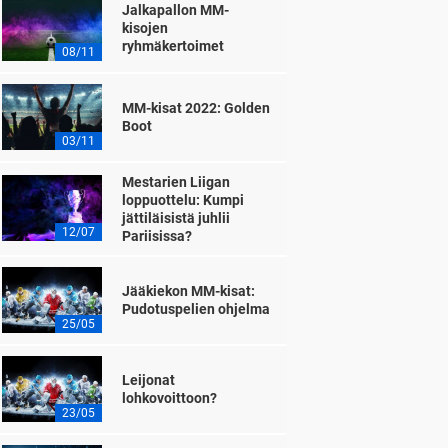
Jalkapallon MM-
kisojen
ryhmäkertoimet
08/11
MM-kisat 2022: Golden
Boot
03/11
Mestarien Liigan
loppuottelu: Kumpi
jättiläisistä juhlii
12/07
Pariisissa?
Jääkiekon MM-kisat:
Pudotuspelien ohjelma
25/05
Leijonat
lohkovoittoon?
23/05