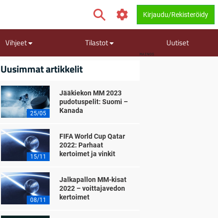
Kirjaudu/Rekisteröidy
Vihjeet
Tilastot
Uutiset
MAINOS
Uusimmat artikkelit
Jääkiekon MM 2023
pudotuspelit: Suomi –
Kanada
25/05
FIFA World Cup Qatar
2022: Parhaat
kertoimet ja vinkit
15/11
Jalkapallon MM-kisat
2022 – voittajavedon
kertoimet
08/11