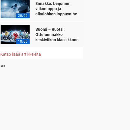
Ennakko: Leijonien
viikonloppu ja
alkulohkon loppuvaihe
20/05
Suomi – Ruotsi:
Otteluennakko
keskiviikon klassikkoon
18/05
Katso lisää artikkeleita
INOS