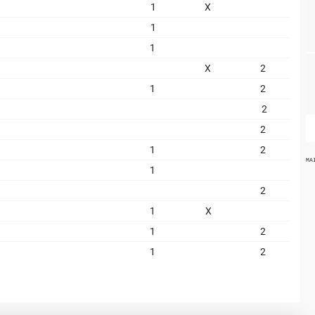
1
X
1
1
X
2
1
2
2
2
1
2
MA
1
2
1
X
1
2
1
2