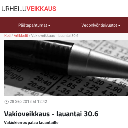
Päätapahtumat
Vedonlyöntisivustot
Koti
/
Artikkelit
/
Vakioveikkaus - lauantai 30.6
28 Sep 2018 at 12:42
Vakioveikkaus - lauantai 30.6
Vakiokierros palaa lauantaille