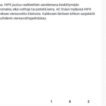
nsa. HIFK joutuu realiteettien sanelemana keskittymään
maksi, eikä voittoja tai pisteitä kerry. AC Oulun myllyssä HIFK
eksen vierasvoitto Kiistosta. Kakkosen läntisen lohkon sarjakärki
kuttelevin vierasvoittajaehdokas.
1
X
2