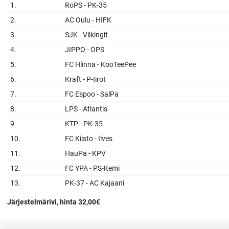
1.
RoPS - PK-35
2.
AC Oulu - HIFK
3.
SJK - Viikingit
4.
JIPPO - OPS
5.
FC Hlinna - KooTeePee
6.
Kraft - P-Iirot
7.
FC Espoo - SalPa
8.
LPS - Atlantis
9.
KTP - PK-35
10.
FC Kiisto - Ilves
11.
HauPa - KPV
12.
FC YPA - PS-Kemi
13.
PK-37 - AC Kajaani
Järjestelmärivi, hinta 32,00€