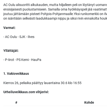
AC Oulu alisuoritti alkukauden, mutta hiljalleen peli on löytänyt uoma
ensisijaisesti puolustamiseen. Samalla oma hyökkäyspeli jää vaatimatto
joutuu jättämään pisteet Pohjois-Pohjanmaalle.Yksi runkomerkki on Ilv
on isäntiään selkeästi laadukkaampi nippu ja siksi rivin ennakolta hou
Varmat:
- AC Oulu - SJK - Ilves
Yllättäjät:
- P-Iirot - PS Kemi - HauPa
1. Vakioveikkaus
Kierros 26, peliaika päättyy lauantaina 30.6 klo 16:55
Urheiluveikkaus.com vihjerivi:
#
Kohde