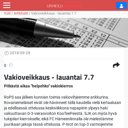
Koti
/
Artikkelit
/
Vakioveikkaus - lauantai 7.7
2018-09-28
0
Vakioveikkaus - lauantai 7.7
Pitkästä aikaa "helpohko" vakiokierros
RoPS saa jälleen kunnian toimia vakiovihjeemme ankkurina.
Rovaniemeläiset eivät ole hävinneet tällä kaudella vielä kertaakaan
ja edellisessä ottelussa keskiviikkona napapiirin ylpeys haki
vakuuttavan 0-3-vierasvoiton KooTeePeestä. SJK on myös hyvä
tukipilari kierrokselle, eikä FC Hämeenlinnalla ole mielestämme
juurikaan jakoja tässä ottelussa. P-Iirot on top-3 varmojemme