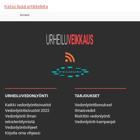
Katso lisää artikkeleita
MAINOS
URHEILUVEDONLYÖNTI
TARJOUKSET
Kaikki vedonlyöntisivustot
Vedonlyöntibonukset
Vedonlyöntisivustot 2022
Ilmaisvedot
Vedonlyönti ilman
Riskitön vedonlyönti
rekisteröitymistä
Vedonlyönti-kampanjat
Vedonlyöntivihjeet
Kirjoita oma vihjeesi