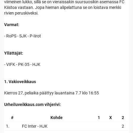
viimeinen lukko, sillä se on vieraissakin suursuosikin asemassa FC
Kiistoa vastaan. Jopa hieman alipelattuna se on loistava merkki
rivien peruskiveksi.
Varmat:
- RoPS - SJK - P-Iirot
Yllättäjät:
- VIFK - PK-35 - HJK
1. Vakioveikkaus
Kierros 27, peliaika päättyy lauantaina 7.7 klo 16:55
Urheiluveikkaus.com vihjerivi:
#
Kohde
1
X
2
1.
FC Inter - HJK
2