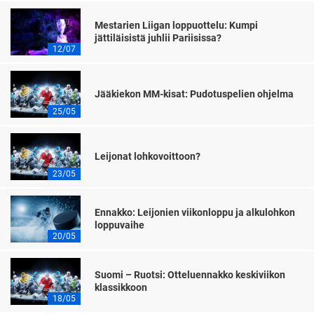
Mestarien Liigan loppuottelu: Kumpi
jättiläisistä juhlii Pariisissa?
12/07
Jääkiekon MM-kisat: Pudotuspelien ohjelma
25/05
Leijonat lohkovoittoon?
23/05
Ennakko: Leijonien viikonloppu ja alkulohkon
loppuvaihe
20/05
Suomi – Ruotsi: Otteluennakko keskiviikon
klassikkoon
18/05