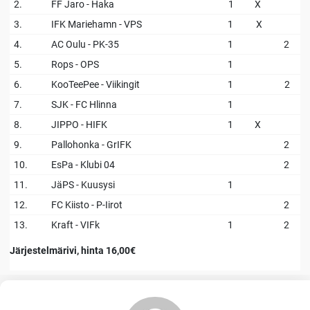
2.
FF Jaro - Haka
1
X
3.
IFK Mariehamn - VPS
1
X
4.
AC Oulu - PK-35
1
2
5.
Rops - OPS
1
6.
KooTeePee - Viikingit
1
2
7.
SJK - FC Hlinna
1
8.
JIPPO - HIFK
1
X
9.
Pallohonka - GrIFK
2
10.
EsPa - Klubi 04
2
11.
JäPS - Kuusysi
1
12.
FC Kiisto - P-Iirot
2
13.
Kraft - VIFk
1
2
Järjestelmärivi, hinta 16,00€