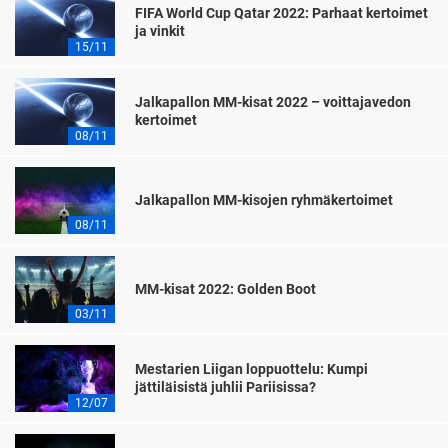
FIFA World Cup Qatar 2022: Parhaat kertoimet
ja vinkit
15/11
Jalkapallon MM-kisat 2022 – voittajavedon
kertoimet
08/11
Jalkapallon MM-kisojen ryhmäkertoimet
08/11
MM-kisat 2022: Golden Boot
03/11
Mestarien Liigan loppuottelu: Kumpi
jättiläisistä juhlii Pariisissa?
12/07