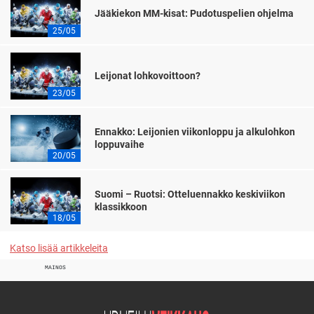
Jääkiekon MM-kisat: Pudotuspelien ohjelma
25/05
Leijonat lohkovoittoon?
23/05
Ennakko: Leijonien viikonloppu ja alkulohkon
loppuvaihe
20/05
Suomi – Ruotsi: Otteluennakko keskiviikon
klassikkoon
18/05
Katso lisää artikkeleita
MAINOS