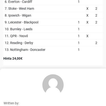
6. Everton - Cardiff
1
7. Stoke - West Ham
X
2
8. Ipswich - Wigan
X
2
9. Leicester - Blackpool
1
X
2
10. Burnley - Leeds
1
11. QPR - Yeovil
1
X
12. Reading - Derby
1
2
13. Nottingham - Doncaster
1
Hinta 24,00€
Written by: