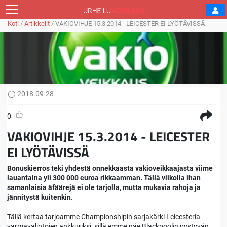
Koti
/
Artikkelit
/
VAKIOVIHJE 15.3.2014 - LEICESTER EI LYÖTÄVISSÄ
2018-09-28
0
VAKIOVIHJE 15.3.2014 - LEICESTER
EI LYÖTÄVISSÄ
Bonuskierros teki yhdestä onnekkaasta vakioveikkaajasta viime
lauantaina yli 300 000 euroa rikkaamman. Tällä viikolla ihan
samanlaisia äfäärejä ei ole tarjolla, mutta mukavia rahoja ja
jännitystä kuitenkin.
Tällä kertaa tarjoamme Championshipin sarjakärki Leicesteria
varmavalintojen ankkuriksi, sillä emme näe Blackpoolin pystyvän