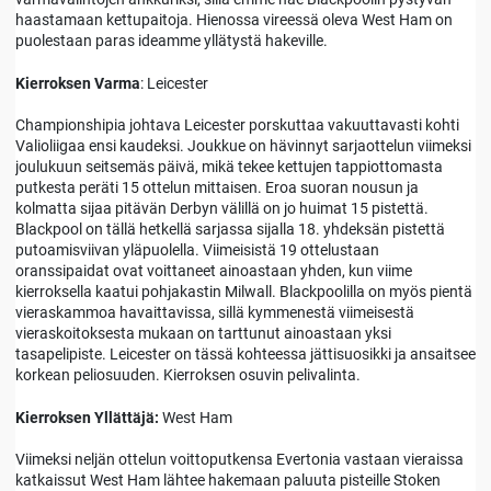
haastamaan kettupaitoja. Hienossa vireessä oleva West Ham on
puolestaan paras ideamme yllätystä hakeville.
Kierroksen Varma
: Leicester
Championshipia johtava Leicester porskuttaa vakuuttavasti kohti
Valioliigaa ensi kaudeksi. Joukkue on hävinnyt sarjaottelun viimeksi
joulukuun seitsemäs päivä, mikä tekee kettujen tappiottomasta
putkesta peräti 15 ottelun mittaisen. Eroa suoran nousun ja
kolmatta sijaa pitävän Derbyn välillä on jo huimat 15 pistettä.
Blackpool on tällä hetkellä sarjassa sijalla 18. yhdeksän pistettä
putoamisviivan yläpuolella. Viimeisistä 19 ottelustaan
oranssipaidat ovat voittaneet ainoastaan yhden, kun viime
kierroksella kaatui pohjakastin Milwall. Blackpoolilla on myös pientä
vieraskammoa havaittavissa, sillä kymmenestä viimeisestä
vieraskoitoksesta mukaan on tarttunut ainoastaan yksi
tasapelipiste. Leicester on tässä kohteessa jättisuosikki ja ansaitsee
korkean peliosuuden. Kierroksen osuvin pelivalinta.
Kierroksen Yllättäjä:
West Ham
Viimeksi neljän ottelun voittoputkensa Evertonia vastaan vieraissa
katkaissut West Ham lähtee hakemaan paluuta pisteille Stoken