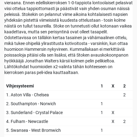
vieraana. Ennen edelliskierroksen 1-0-tappiota lontoolaiset pelasivat
viisi ottelua tappiottomasti ja päästivät vain yhden osuman näissä
peleissä. Stokekin on pelannut viime aikoina kohtalaisesti napsien
yhdeksän pistettä viimeisistä kuudesta ottelustaan - tosin kolme
näistä on tullut tasureilla. Stoke on tunnetusti ollut kotonaan vaikea
kaadettava, mutta sen perisyntinä ovat olleet tasapelit.
Odotettavissa on tälläkin kertaa tasainen ja vähämaalinen ottelu,
mikä tukee ohipeliä ylirastitusta kotivoitosta - varsinkin, kun ottaa
huomioon Hammersin nykyvireen. Kummallakaan ei merkittäviä
poissaoloja pitäisi olla sen lisäksi, että Stoken avauskokoonpanon
hyökkääjä Jonathan Walters kärsii kolmen pelin pelikieltoa.
Lähtökohdat huomioiden x2-valinta tähän kohteeseen on
kierroksen paras peli-idea kauttaaltaan.
Vihjesysteemi
1
X
2
1. Aston Villa - Chelsea
2
2. Southampton - Norwich
1
3. Sunderland - Crystal Palace
1
X
4. Fulham - Newcastle
X
2
5. Swansea - West Bromwich
1