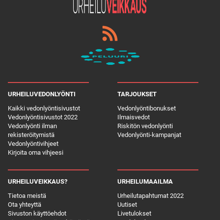
URHEILUVEDONLYÖNTI
TARJOUKSET
Kaikki vedonlyöntisivustot
Vedonlyöntibonukset
Vedonlyöntisivustot 2022
Ilmaisvedot
Vedonlyönti ilman
Riskitön vedonlyönti
rekisteröitymistä
Vedonlyönti-kampanjat
Vedonlyöntivihjeet
Kirjoita oma vihjeesi
URHEILUVEIKKAUS?
URHEILUMAAILMA
Tietoa meistä
Urheilutapahtumat 2022
Ota yhteyttä
Uutiset
Sivuston käyttöehdot
Livetulokset