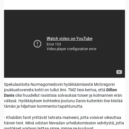
Spekulaatioita Nurmagomedovin hyökkäämisestä McGregorin
joukkuetovereita kohti on tullut ilmi. TMZ tiesi kertoa, että
Dillon
Danis
olisi huudellut rasistisia solvauksia toisen ja kolmannen erän
välissä. Hyökkäyksen kohteeksi joutunu Danis kuitenkin itse kiistää
tämän ja hiljattain kommentoi tapahtunutta.
- Khabibin fanit yrittävät tahrata maineeni, jotta voisivat oikeuttaa
hänen teot. Minä odotan Nevadan urheilukomission selvitystä, jotta
syytökset voidaan laittaa sinne, minne ne kuuluvat.