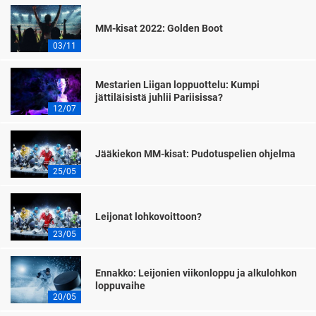
MM-kisat 2022: Golden Boot
03/11
Mestarien Liigan loppuottelu: Kumpi
jättiläisistä juhlii Pariisissa?
12/07
Jääkiekon MM-kisat: Pudotuspelien ohjelma
25/05
Leijonat lohkovoittoon?
23/05
Ennakko: Leijonien viikonloppu ja alkulohkon
loppuvaihe
20/05