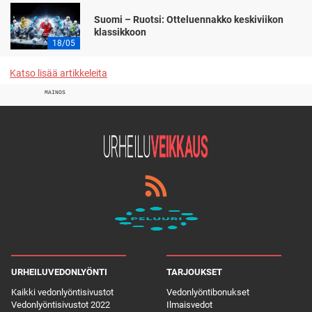
Suomi – Ruotsi: Otteluennakko keskiviikon
klassikkoon
18/05
Katso lisää artikkeleita
MAINOS
URHEILUVEDONLYÖNTI
TARJOUKSET
Kaikki vedonlyöntisivustot
Vedonlyöntibonukset
Vedonlyöntisivustot 2022
Ilmaisvedot