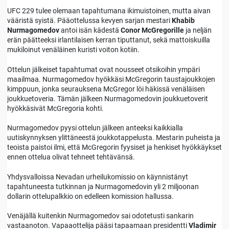
UFC 229 tulee olemaan tapahtumana ikimuistoinen, mutta aivan
vääristä syistä. Pääottelussa kevyen sarjan mestari
Khabib
Nurmagomedov
antoi isän kädestä
Conor McGregorille
ja neljän
erän päätteeksi irlantilaisen kerran tiputtanut, sekä mattoiskuilla
mukiloinut venäläinen kuristi voiton kotiin.
Ottelun jälkeiset tapahtumat ovat nousseet otsikoihin ympäri
maailmaa. Nurmagomedov hyökkäsi McGregorin taustajoukkojen
kimppuun, jonka seurauksena McGregor löi häkissä venäläisen
joukkuetoveria. Tämän jälkeen Nurmagomedovin joukkuetoverit
hyökkäsivät McGregoria kohti.
Nurmagomedov pyysi ottelun jälkeen anteeksi kaikkialla
uutiskynnyksen ylittäneestä joukkotappelusta. Mestarin puheista ja
teoista paistoi ilmi, että McGregorin fyysiset ja henkiset hyökkäykset
ennen ottelua olivat tehneet tehtävänsä.
Yhdysvalloissa Nevadan urheilukomissio on käynnistänyt
tapahtuneesta tutkinnan ja Nurmagomedovin yli 2 miljoonan
dollarin ottelupalkkio on edelleen komission hallussa.
Venäjällä kuitenkin Nurmagomedov sai odotetusti sankarin
vastaanoton. Vapaaottelija pääsi tapaamaan presidentti
Vladimir