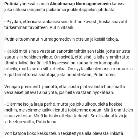
Putinia
yhdessä isänsä
Abdulmanap Nurmagomedovin
kanssa,
joka uhkasi rangaista poikaansa joukkotappelun johdosta.
- Pyydän, ettei isäsi rankaisisi sinu turhan kovasti, koska saavutit
tärkeimmän tavoitteen, Putin vitsaili.
Putin ei tuominnut Nurmagomedovin ottelun jälkeisiä tekoja.
- Kaikki mitä sinua vastaan sanottiin tehtiin sen takia, jotta sinusta
saataisiin henkinen yliote. On selvää, että sinä ja isäsi ymmärrätte
tämän. Minä tiedän, että kyseessä on kaupallinen kamppailu-
urheilu, mutta se on silti urheilua. On syytä olla olemassa moraalisia
kirjoittamattomia sääntöjä, joita noudatetaan, Putin totesi.
Venäjän presidentti painotti, että isosta pinta-alasta huolimatta
venäläiset pitävät aina yhtä, jos heitä vastaan hyökätään.
- Olemme iso ja laaja perhe, mutta jos joku ulkopuolelta koskee
meihin, me voimme kaikki rientää toistemme apuun. Minä onnittelen
sinua voitosta. Minä katsoin ottelua tarkasti. Se oli vakuuttava ja
virheetön voitto, Putin kehui.
Voit katsoa koko keskustelun teksitettynä alla olevasta linkistä.