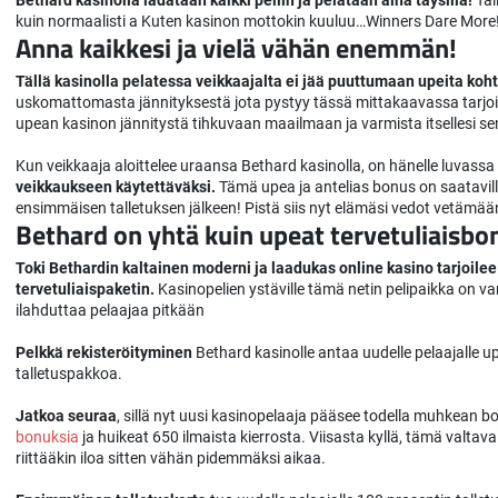
Bethard kasinolla ladataan kaikki peliin ja pelataan aina täysillä!
Täl
kuin normaalisti a Kuten kasinon mottokin kuuluu…Winners Dare More
Anna kaikkesi ja vielä vähän enemmän!
Tällä kasinolla pelatessa veikkaajalta ei jää puuttumaan upeita koh
uskomattomasta jännityksestä jota pystyy tässä mittakaavassa tarjoi
upean kasinon jännitystä tihkuvaan maailmaan ja varmista itsellesi 
Kun veikkaaja aloittelee uraansa Bethard kasinolla, on hänelle luvas
veikkaukseen käytettäväksi.
Tämä upea ja antelias bonus on saatavilla
ensimmäisen talletuksen jälkeen! Pistä siis nyt elämäsi vedot vetämää
Bethard on yhtä kuin upeat tervetuliaisbo
Toki Bethardin kaltainen moderni ja laadukas online kasino tarjoilee
tervetuliaispaketin.
Kasinopelien ystäville tämä netin pelipaikka on v
ilahduttaa pelaajaa pitkään
Pelkkä rekisteröityminen
Bethard kasinolle antaa uudelle pelaajalle up
talletuspakkoa.
Jatkoa seuraa
, sillä nyt uusi kasinopelaaja pääsee todella muhkean b
bonuksia
ja huikeat 650 ilmaista kierrosta. Viisasta kyllä, tämä valtava b
riittääkin iloa sitten vähän pidemmäksi aikaa.