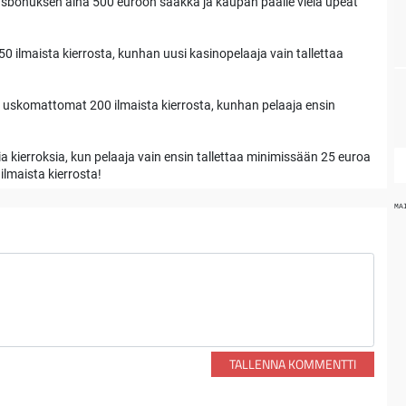
etusbonuksen aina 500 euroon saakka ja kaupan päälle vielä upeat
0 ilmaista kierrosta, kunhan uusi kasinopelaaja vain tallettaa
 on uskomattomat 200 ilmaista kierrosta, kunhan pelaaja ensin
 kierroksia, kun pelaaja vain ensin tallettaa minimissään 25 euroa
ilmaista kierrosta!
MA
TALLENNA KOMMENTTI