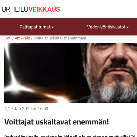
Päätapahtumat
Vedonlyöntisivustot
Koti
/
Artikkelit
/
Voittajat uskaltavat enemmän!
9 Jan 2019 at 16:53
Voittajat uskaltavat enemmän!