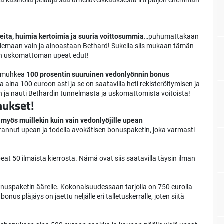
lä kasinolla pelaaja saa urheiluveikkauksesta irti paljon enemmän
!
teita, huimia kertoimia ja suuria voittosummia
…puhumattakaan
lemaan vain ja ainoastaan Bethard! Sukella siis mukaan tämän
sen uskomattoman upeat edut!
sa muhkea
100 prosentin suuruinen vedonlyönnin bonus
 aina 100 euroon asti ja se on saatavilla heti rekisteröitymisen ja
n ja nauti Bethardin tunnelmasta ja uskomattomista voitoista!
nukset!
 myös muillekin kuin vain vedonlyöjille upean
arannut upean ja todella avokätisen bonuspaketin, joka varmasti
eat 50 ilmaista kierrosta. Nämä ovat siis saatavilla täysin ilman
onuspaketin äärelle. Kokonaisuudessaan tarjolla on 750 eurolla
onus pläjäys on jaettu neljälle eri talletuskerralle, joten siitä