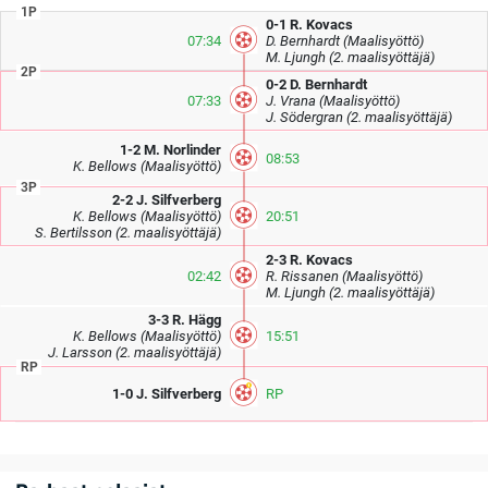
1P
0-1
R. Kovacs
07:34
D. Bernhardt
(Maalisyöttö)
M. Ljungh
(2. maalisyöttäjä)
2P
0-2
D. Bernhardt
07:33
J. Vrana
(Maalisyöttö)
J. Södergran
(2. maalisyöttäjä)
1-2
M. Norlinder
08:53
K. Bellows
(Maalisyöttö)
3P
2-2
J. Silfverberg
K. Bellows
(Maalisyöttö)
20:51
S. Bertilsson
(2. maalisyöttäjä)
2-3
R. Kovacs
02:42
R. Rissanen
(Maalisyöttö)
M. Ljungh
(2. maalisyöttäjä)
3-3
R. Hägg
K. Bellows
(Maalisyöttö)
15:51
J. Larsson
(2. maalisyöttäjä)
RP
1-0
J. Silfverberg
RP