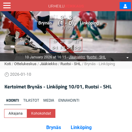
3 - 3
(1 - 0)
Brynäs
Linköping
FT (P)
1P
2P
3P
ET
0-1
1-1
2-1
0-0
10 January 2026 at 16:15
-
Jääkiekko
,
Ruotsi - SHL
Koti
/
Ottelukeskus
/
Jääkiekko
/
Ruotsi - SHL
/
Brynäs - Linköping
2026-01-10
Kertoimet Brynäs - Linköping 10/01, Ruotsi - SHL
KOONTI
TILASTOT
MEDIA
ENNAKOINTI
Aikajana
Kohokohdat
Brynäs
Linköping