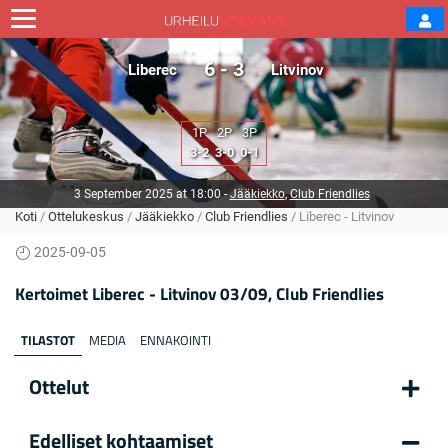
6 - 3
Liberec
Litvinov
1P
2P
3P
3-2
3-0
0-1
3 September 2025 at 18:00
-
Jääkiekko
,
Club Friendlies
Koti
/
Ottelukeskus
/
Jääkiekko
/
Club Friendlies
/
Liberec - Litvinov
2025-09-05
Kertoimet Liberec - Litvinov 03/09, Club Friendlies
TILASTOT
MEDIA
ENNAKOINTI
Ottelut
Edelliset kohtaamiset