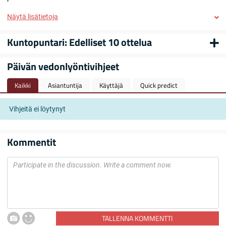
Näytä lisätietoja
Kuntopuntari: Edelliset 10 ottelua
Päivän vedonlyöntivihjeet
Kaikki
Asiantuntija
Käyttäjä
Quick predict
Vihjeitä ei löytynyt
Kommentit
TALLENNA KOMMENTTI