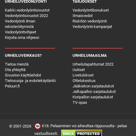
URHEILUVEDONLYÖNTI
TARJOUKSET
Kaikki vedonlyöntisivustot
Vedonlyöntibonukset
Vedonlyöntisivustot 2022
Ilmaisvedot
Vedonlyönti ilman
Riskitön vedonlyönti
rekisteröitymistä
Vedonlyönti-kampanjat
Vedonlyöntivihjeet
Kirjoita oma vihjeesi
URHEILUVEIKKAUS?
URHEILUMAAILMA
Tietoa meistä
Urheilutapahtumat 2022
Ota yhteyttä
Uutiset
Sivuston käyttöehdot
Livetulokset
Tietosuoja- ja evästekäytäntö
Ottelukeskus
Peluuri.fi
Jääkiekon sarjataulukot
Jalkapallon sarjataulukot
Koripallon sarjataulukot
TV-opas
K18. Pelaaminen voi aiheuttaa riippuvuutta - pelaa
© 2001-2026
vastuullisesti.