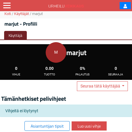
Koti
/
Käyttäjät
/
marjut
marjut - Profiili
Käyttäjä
marjut
M
0
0.00
0%
0
VIHJE
TUOTTO
PALAUTUS
SEURAAJA
Seuraa tätä käyttäjää
Tämänhetkiset pelivihjeet
Vihjeitä ei löytynyt
Asiantuntijan tipsit
Luo uusi vihje