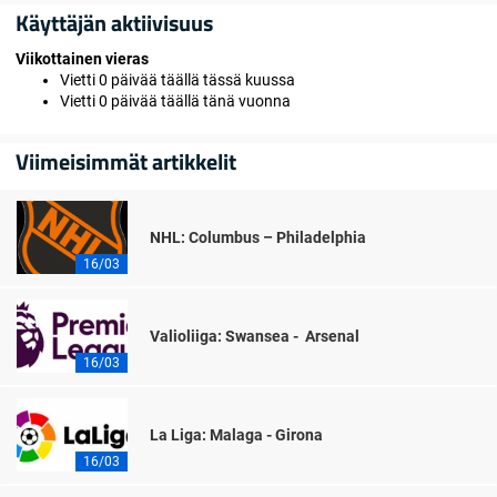
Käyttäjän aktiivisuus
Viikottainen vieras
Vietti 0 päivää täällä tässä kuussa
Vietti 0 päivää täällä tänä vuonna
Viimeisimmät artikkelit
NHL: Columbus – Philadelphia
16/03
Valioliiga: Swansea - Arsenal
16/03
La Liga: Malaga - Girona
16/03