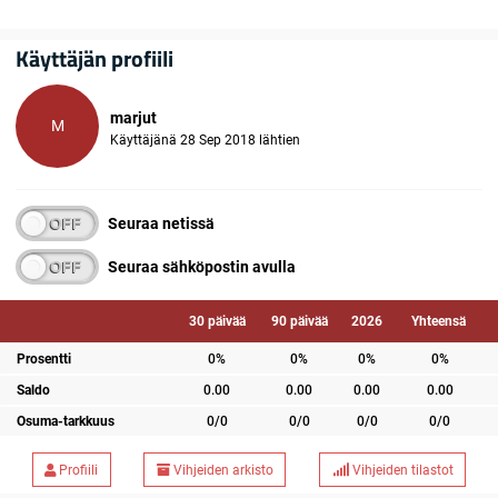
Käyttäjän profiili
marjut
M
Käyttäjänä 28 Sep 2018 lähtien
Seuraa netissä
Seuraa sähköpostin avulla
30 päivää
90 päivää
2026
Yhteensä
Prosentti
0%
0%
0%
0%
Saldo
0.00
0.00
0.00
0.00
Osuma-tarkkuus
0/0
0/0
0/0
0/0
Profiili
Vihjeiden arkisto
Vihjeiden tilastot