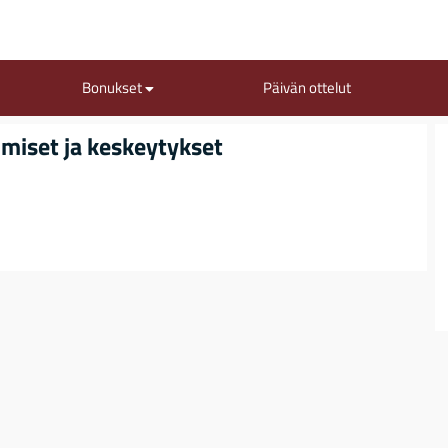
Bonukset
Päivän ottelut
umiset ja keskeytykset