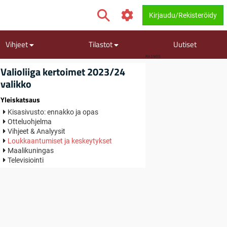
Kirjaudu/Rekisteröidy
Vihjeet
Tilastot
Uutiset
MAINOS
Valioliiga kertoimet 2023/24
valikko
Yleiskatsaus
Kisasivusto: ennakko ja opas
Otteluohjelma
Vihjeet & Analyysit
Loukkaantumiset ja keskeytykset
Maalikuningas
Televisiointi