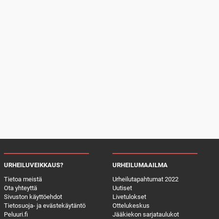
URHEILUVEIKKAUS?
URHEILUMAAILMA
Tietoa meistä
Urheilutapahtumat 2022
Ota yhteyttä
Uutiset
Sivuston käyttöehdot
Livetulokset
Tietosuoja- ja evästekäytäntö
Ottelukeskus
Peluuri.fi
Jääkiekon sarjataulukot