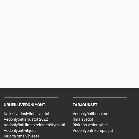
URHEILUVEDONLYÖNTI
TARJOUKSET
Kaikki vedonlyöntisivustot
Vedonlyöntibonukset
Vedonlyöntisivustot 2022
Ilmaisvedot
Vedonlyönti ilman rekisteröitymistä
Riskitön vedonlyönti
Vedonlyöntivihjeet
Vedonlyönti-kampanjat
Kirjoita oma vihjeesi