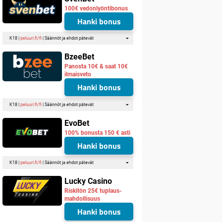
100€ vedonlyöntibonus
Hanki bonus
K18 |
peluuri.fi/fi
| Säännöt ja ehdot pätevät
BzeeBet
Panosta 10€ & saat 10€
ilmaisveto
Hanki bonus
K18 |
peluuri.fi/fi
| Säännöt ja ehdot pätevät
EvoBet
100% bonusta 150 € asti
Hanki bonus
K18 |
peluuri.fi/fi
| Säännöt ja ehdot pätevät
Lucky Casino
Riskitön 25€ tuplaus-
mahdollisuus
Hanki bonus