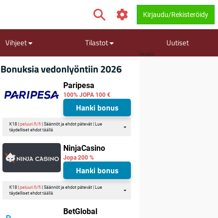
Kirjaudu/Rekisteröidy
Vihjeet
Tilastot
Uutiset
MAINOS
Bonuksia vedonlyöntiin 2026
Paripesa
100% JOPA 100 €
Hanki bonus
K18 |
peluuri.fi/fi
| Säännöt ja ehdot pätevät | Lue
täydelliset ehdot
täällä
NinjaCasino
Jopa 200 %
Hanki bonus
K18 |
peluuri.fi/fi
| Säännöt ja ehdot pätevät | Lue
täydelliset ehdot
täällä
BetGlobal