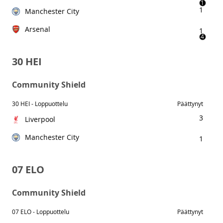
1
1
Manchester City
Arsenal
1
4
30 HEI
Community Shield
30 HEI - Loppuottelu
Päättynyt
3
Liverpool
Manchester City
1
07 ELO
Community Shield
07 ELO - Loppuottelu
Päättynyt