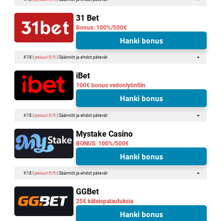
31 Bet
Bonus: 100%/500€
Hanki bonus
K18 |
peluuri.fi/fi
| Säännöt ja ehdot pätevät
iBet
100€ bonus vedonlyöntiin
Hanki bonus
K18 |
peluuri.fi/fi
| Säännöt ja ehdot pätevät
Mystake Casino
BONUS: 100%/500€
Hanki bonus
K18 |
peluuri.fi/fi
| Säännöt ja ehdot pätevät
GGBet
25€ käteispalautuksia
Hanki bonus