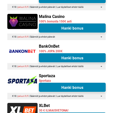
K18 |
peluuri.fi/fi
| Säännöt ja ehdot pätevät | Lue täydelliset ehdot
täällä
Malina Casino
100% bonusta 150€ asti
Hanki bonus
K18 |
peluuri.fi/fi
| Säännöt ja ehdot pätevät
BankOnBet
100% JOPA 200€
Hanki bonus
K18 |
peluuri.fi/fi
| Säännöt ja ehdot pätevät | Lue täydelliset ehdot
täällä
Sportaza
Sportaza
Hanki bonus
K18 |
peluuri.fi/fi
| Säännöt ja ehdot pätevät | Lue täydelliset ehdot
täällä
XLBet
30 € ILMAISVETONA!