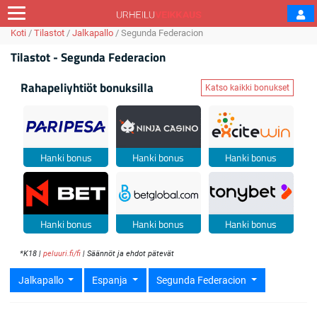
Koti
/
Tilastot
/
Jalkapallo
/
Segunda Federacion
Tilastot - Segunda Federacion
Rahapeliyhtiöt bonuksilla
Katso kaikki bonukset
Hanki bonus
Hanki bonus
Hanki bonus
Hanki bonus
Hanki bonus
Hanki bonus
*K18 |
peluuri.fi/fi
| Säännöt ja ehdot pätevät
Jalkapallo
Espanja
Segunda Federacion