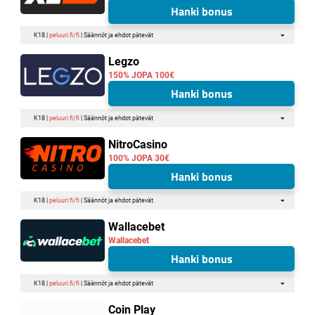
Hanki bonus
K18 |
peluuri.fi/fi
| Säännöt ja ehdot pätevät
Legzo
150% JOPA 100€
Hanki bonus
K18 |
peluuri.fi/fi
| Säännöt ja ehdot pätevät
NitroCasino
100% JOPA 30€
Hanki bonus
K18 |
peluuri.fi/fi
| Säännöt ja ehdot pätevät
Wallacebet
Wallacebet
Hanki bonus
K18 |
peluuri.fi/fi
| Säännöt ja ehdot pätevät
Coin Play