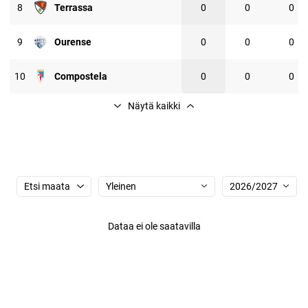
8
Terrassa
0
0
0
9
Ourense
0
0
0
10
Compostela
0
0
0
Näytä kaikki
Etsi maata
Yleinen
2026/2027
dataa ei ole saatavilla