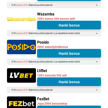
K18 |
peluuri.fi/fi
| Säännöt ja ehdot pätevät
Wazamba
100% bonus 200 euroon asti!
Hanki bonus
K18 |
peluuri.fi/fi
| Säännöt ja ehdot pätevät | Lue täydelliset ehdot
täällä
Posido
200€ vedonlyöntibonus
Hanki bonus
K18 |
peluuri.fi/fi
| Säännöt ja ehdot pätevät | Lue täydelliset ehdot
täällä
LVBet
100% bonusta 50€ asti
Hanki bonus
K18 |
peluuri.fi/fi
| Säännöt ja ehdot pätevät
FezBet
Jopa 200€ bonusrahaa