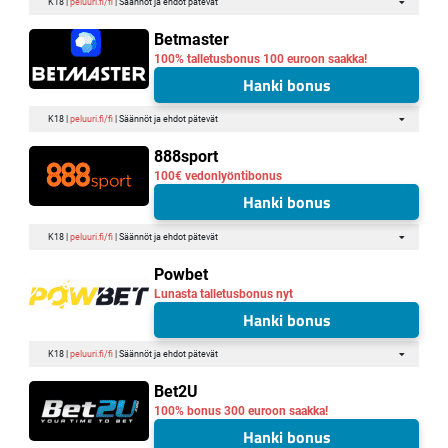
K18 |
peluuri.fi/fi
| Säännöt ja ehdot pätevät
Betmaster
100% talletusbonus 100 euroon saakka!
Hanki bonus
K18 |
peluuri.fi/fi
| Säännöt ja ehdot pätevät
888sport
100€ vedonlyöntibonus
Hanki bonus
K18 |
peluuri.fi/fi
| Säännöt ja ehdot pätevät
Powbet
Lunasta talletusbonus nyt
Hanki bonus
K18 |
peluuri.fi/fi
| Säännöt ja ehdot pätevät
Bet2U
100% bonus 300 euroon saakka!
Hanki bonus