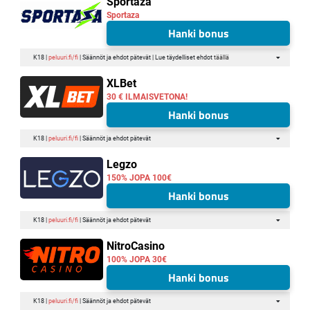
Sportaza
Sportaza
Hanki bonus
K18 |
peluuri.fi/fi
| Säännöt ja ehdot pätevät | Lue täydelliset ehdot
täällä
XLBet
30 € ILMAISVETONA!
Hanki bonus
K18 |
peluuri.fi/fi
| Säännöt ja ehdot pätevät
Legzo
150% JOPA 100€
Hanki bonus
K18 |
peluuri.fi/fi
| Säännöt ja ehdot pätevät
NitroCasino
100% JOPA 30€
Hanki bonus
K18 |
peluuri.fi/fi
| Säännöt ja ehdot pätevät