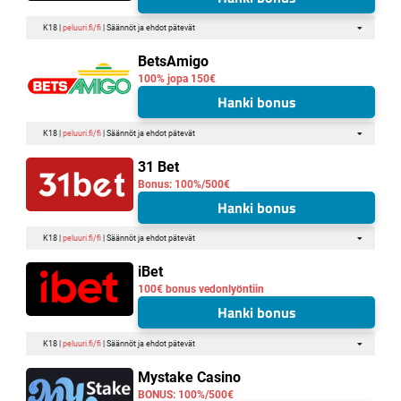
K18 |
peluuri.fi/fi
| Säännöt ja ehdot pätevät
BetsAmigo
100% jopa 150€
Hanki bonus
K18 |
peluuri.fi/fi
| Säännöt ja ehdot pätevät
31 Bet
Bonus: 100%/500€
Hanki bonus
K18 |
peluuri.fi/fi
| Säännöt ja ehdot pätevät
iBet
100€ bonus vedonlyöntiin
Hanki bonus
K18 |
peluuri.fi/fi
| Säännöt ja ehdot pätevät
Mystake Casino
BONUS: 100%/500€