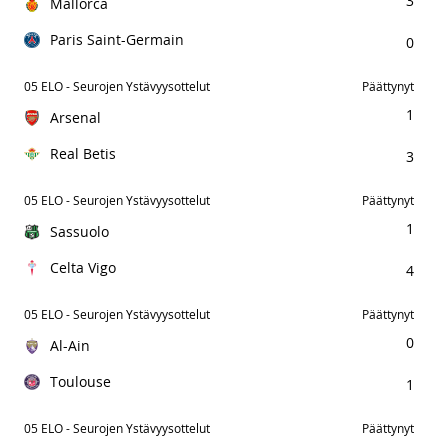
3
Mallorca
Paris Saint-Germain
0
05 ELO - Seurojen Ystävyysottelut
Päättynyt
1
Arsenal
Real Betis
3
05 ELO - Seurojen Ystävyysottelut
Päättynyt
1
Sassuolo
Celta Vigo
4
05 ELO - Seurojen Ystävyysottelut
Päättynyt
0
Al-Ain
Toulouse
1
05 ELO - Seurojen Ystävyysottelut
Päättynyt