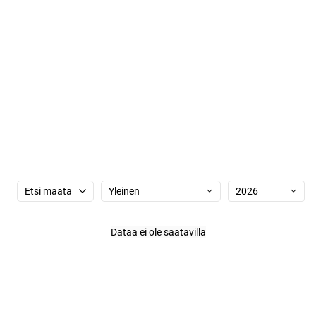
Etsi maata
Yleinen
2026
dataa ei ole saatavilla