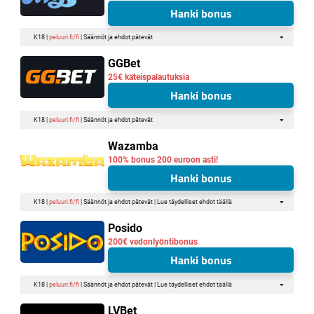
Hanki bonus
K18 |
peluuri.fi/fi
| Säännöt ja ehdot pätevät
GGBet
25€ käteispalautuksia
Hanki bonus
K18 |
peluuri.fi/fi
| Säännöt ja ehdot pätevät
Wazamba
100% bonus 200 euroon asti!
Hanki bonus
K18 |
peluuri.fi/fi
| Säännöt ja ehdot pätevät | Lue täydelliset ehdot
täällä
Posido
200€ vedonlyöntibonus
Hanki bonus
K18 |
peluuri.fi/fi
| Säännöt ja ehdot pätevät | Lue täydelliset ehdot
täällä
LVBet