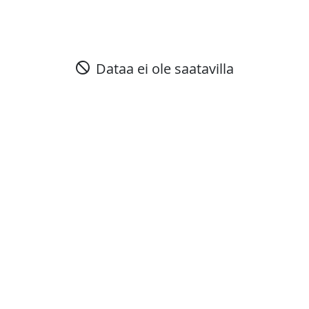
Dataa ei ole saatavilla