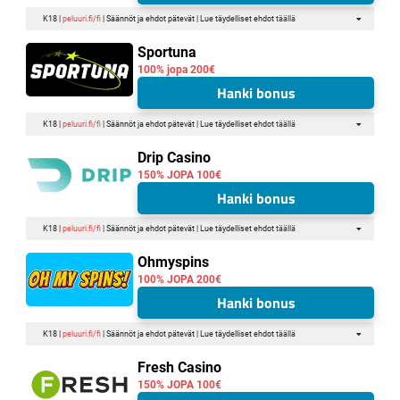
K18 |
peluuri.fi/fi
| Säännöt ja ehdot pätevät | Lue täydelliset ehdot
täällä
Sportuna
100% jopa 200€
Hanki bonus
K18 |
peluuri.fi/fi
| Säännöt ja ehdot pätevät | Lue täydelliset ehdot
täällä
Drip Casino
150% JOPA 100€
Hanki bonus
K18 |
peluuri.fi/fi
| Säännöt ja ehdot pätevät | Lue täydelliset ehdot
täällä
Ohmyspins
100% JOPA 200€
Hanki bonus
K18 |
peluuri.fi/fi
| Säännöt ja ehdot pätevät | Lue täydelliset ehdot
täällä
Fresh Casino
150% JOPA 100€