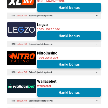
30 € ILMAISVETONA!
Hanki bonus
K18 |
peluuri.fi/fi
| Säännöt ja ehdot pätevät
Legzo
150% JOPA 100€
Hanki bonus
K18 |
peluuri.fi/fi
| Säännöt ja ehdot pätevät
NitroCasino
100% JOPA 30€
Hanki bonus
K18 |
peluuri.fi/fi
| Säännöt ja ehdot pätevät
Wallacebet
Wallacebet
Hanki bonus
K18 |
peluuri.fi/fi
| Säännöt ja ehdot pätevät