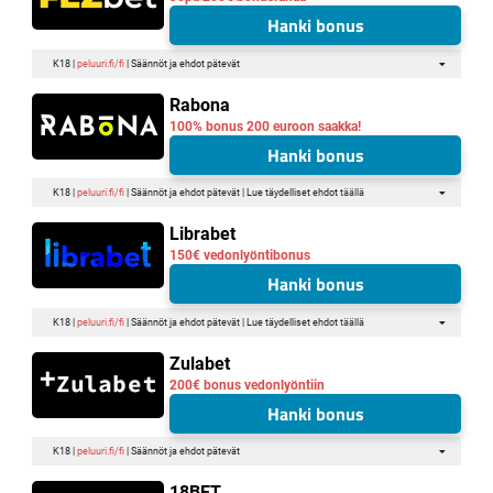
Hanki bonus
K18 |
peluuri.fi/fi
| Säännöt ja ehdot pätevät
Rabona
100% bonus 200 euroon saakka!
Hanki bonus
K18 |
peluuri.fi/fi
| Säännöt ja ehdot pätevät | Lue täydelliset ehdot
täällä
Librabet
150€ vedonlyöntibonus
Hanki bonus
K18 |
peluuri.fi/fi
| Säännöt ja ehdot pätevät | Lue täydelliset ehdot
täällä
Zulabet
200€ bonus vedonlyöntiin
Hanki bonus
K18 |
peluuri.fi/fi
| Säännöt ja ehdot pätevät
18BET