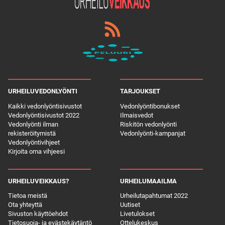
URHEILUVEDONLYÖNTI
TARJOUKSET
Kaikki vedonlyöntisivustot
Vedonlyöntibonukset
Vedonlyöntisivustot 2022
Ilmaisvedot
Vedonlyönti ilman
Riskitön vedonlyönti
rekisteröitymistä
Vedonlyönti-kampanjat
Vedonlyöntivihjeet
Kirjoita oma vihjeesi
URHEILUVEIKKAUS?
URHEILUMAAILMA
Tietoa meistä
Urheilutapahtumat 2022
Ota yhteyttä
Uutiset
Sivuston käyttöehdot
Livetulokset
Tietosuoja- ja evästekäytäntö
Ottelukeskus