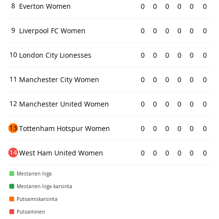
8
Everton Women
0
0
0
0
0
0
9
Liverpool FC Women
0
0
0
0
0
0
10
London City Lionesses
0
0
0
0
0
0
11
Manchester City Women
0
0
0
0
0
0
12
Manchester United Women
0
0
0
0
0
0
13
Tottenham Hotspur Women
0
0
0
0
0
0
14
West Ham United Women
0
0
0
0
0
0
Mestarien liiga
Mestarien liiga karsinta
Putoamiskarsinta
Putoaminen