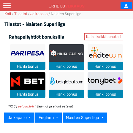
Koti
/
Tilastot
/
Jalkapallo
/
Naisten Superliiga
Tilastot - Naisten Superliiga
Rahapeliyhtiöt bonuksilla
Katso kaikki bonukset
Hanki bonus
Hanki bonus
Hanki bonus
Hanki bonus
Hanki bonus
Hanki bonus
*K18 |
peluuri.fi/fi
| Säännöt ja ehdot pätevät
Jalkapallo
Englanti
Naisten Superliiga