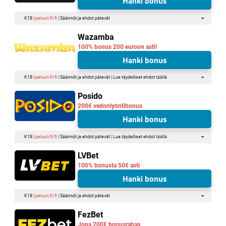
Hanki bonus
K18 |
peluuri.fi/fi
| Säännöt ja ehdot pätevät
Wazamba
100% bonus 200 euroon asti!
Hanki bonus
K18 |
peluuri.fi/fi
| Säännöt ja ehdot pätevät | Lue täydelliset ehdot
täällä
Posido
200€ vedonlyöntibonus
Hanki bonus
K18 |
peluuri.fi/fi
| Säännöt ja ehdot pätevät | Lue täydelliset ehdot
täällä
LVBet
100% bonusta 50€ asti
Hanki bonus
K18 |
peluuri.fi/fi
| Säännöt ja ehdot pätevät
FezBet
Jopa 200€ bonusrahaa