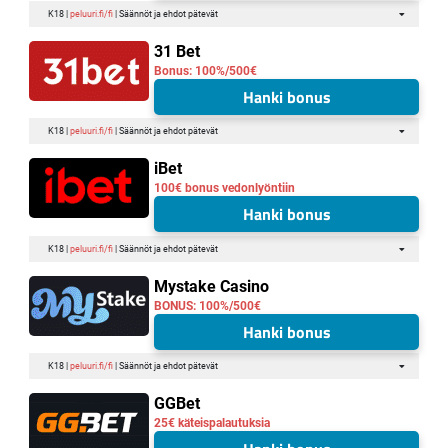
K18 |
peluuri.fi/fi
| Säännöt ja ehdot pätevät
31 Bet
Bonus: 100%/500€
Hanki bonus
K18 |
peluuri.fi/fi
| Säännöt ja ehdot pätevät
iBet
100€ bonus vedonlyöntiin
Hanki bonus
K18 |
peluuri.fi/fi
| Säännöt ja ehdot pätevät
Mystake Casino
BONUS: 100%/500€
Hanki bonus
K18 |
peluuri.fi/fi
| Säännöt ja ehdot pätevät
GGBet
25€ käteispalautuksia