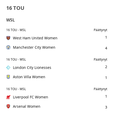
16 TOU
WSL
16 TOU - WSL
Päättynyt
1
West Ham United Women
Manchester City Women
4
16 TOU - WSL
Päättynyt
2
London City Lionesses
Aston Villa Women
1
16 TOU - WSL
Päättynyt
1
Liverpool FC Women
Arsenal Women
3