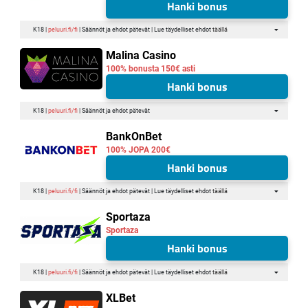
Hanki bonus
K18 |
peluuri.fi/fi
| Säännöt ja ehdot pätevät | Lue täydelliset ehdot
täällä
Malina Casino
100% bonusta 150€ asti
Hanki bonus
K18 |
peluuri.fi/fi
| Säännöt ja ehdot pätevät
BankOnBet
100% JOPA 200€
Hanki bonus
K18 |
peluuri.fi/fi
| Säännöt ja ehdot pätevät | Lue täydelliset ehdot
täällä
Sportaza
Sportaza
Hanki bonus
K18 |
peluuri.fi/fi
| Säännöt ja ehdot pätevät | Lue täydelliset ehdot
täällä
XLBet