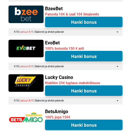
BzeeBet
Panosta 10€ & saat 10€ ilmaisveto
Hanki bonus
K18 |
peluuri.fi/fi
| Säännöt ja ehdot pätevät
EvoBet
100% bonusta 150 € asti
Hanki bonus
K18 |
peluuri.fi/fi
| Säännöt ja ehdot pätevät
Lucky Casino
Riskitön 25€ tuplaus-mahdollisuus
Hanki bonus
K18 |
peluuri.fi/fi
| Säännöt ja ehdot pätevät
BetsAmigo
100% jopa 150€
Hanki bonus