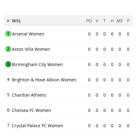
#
WSL
PO
V
T
H
ME
P
1
Arsenal Women
0
0
0
0
0
0
2
Aston Villa Women
0
0
0
0
0
0
3
Birmingham City Women
0
0
0
0
0
0
4
Brighton & Hove Albion Women
0
0
0
0
0
0
5
Charlton Athletic
0
0
0
0
0
0
6
Chelsea FC Women
0
0
0
0
0
0
7
Crystal Palace FC Women
0
0
0
0
0
0