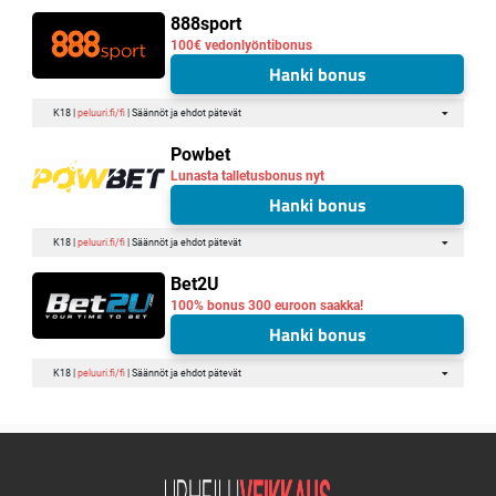
888sport
100€ vedonlyöntibonus
Hanki bonus
K18 |
peluuri.fi/fi
| Säännöt ja ehdot pätevät
Powbet
Lunasta talletusbonus nyt
Hanki bonus
K18 |
peluuri.fi/fi
| Säännöt ja ehdot pätevät
Bet2U
100% bonus 300 euroon saakka!
Hanki bonus
K18 |
peluuri.fi/fi
| Säännöt ja ehdot pätevät