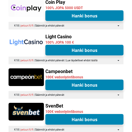
Coin Play
100% JOPA 5000 USDT
Hanki bonus
K18 |
peluuri.fi/fi
| Säännöt ja ehdot pätevät
Light Casino
100% JOPA 100 €
Hanki bonus
K18 |
peluuri.fi/fi
| Säännöt ja ehdot pätevät | Lue täydelliset ehdot
täällä
Campeonbet
100€ vedonlyöntibonus
Hanki bonus
K18 |
peluuri.fi/fi
| Säännöt ja ehdot pätevät
SvenBet
100€ vedonlyöntibonus
Hanki bonus
K18 |
peluuri.fi/fi
| Säännöt ja ehdot pätevät