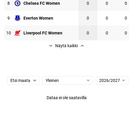
8
Chelsea FC Women
0
0
0
9
Everton Women
0
0
0
10
Liverpool FC Women
0
0
0
Näytä kaikki
Etsi maata
Yleinen
2026/2027
dataa ei ole saatavilla