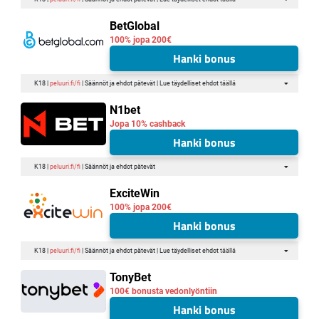
BetGlobal
100% jopa 200€
Hanki bonus
K18 |
peluuri.fi/fi
| Säännöt ja ehdot pätevät | Lue täydelliset ehdot
täällä
N1bet
Jopa 10% cashback
Hanki bonus
K18 |
peluuri.fi/fi
| Säännöt ja ehdot pätevät
ExciteWin
100% jopa 200€
Hanki bonus
K18 |
peluuri.fi/fi
| Säännöt ja ehdot pätevät | Lue täydelliset ehdot
täällä
TonyBet
100€ bonusta vedonlyöntiin
Hanki bonus