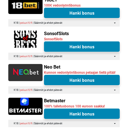
100€ vedonlyöntibonus
Hanki bonus
K18 |
peluuri.fi/fi
| Säännöt ja ehdot pätevät
SonsofSlots
SonsofSlots
Hanki bonus
K18 |
peluuri.fi/fi
| Säännöt ja ehdot pätevät
Neo Bet
Kunnon vedonlyöntibonus pelaajan tiellä pitää!
Hanki bonus
K18 |
peluuri.fi/fi
| Säännöt ja ehdot pätevät
Betmaster
100% talletusbonus 100 euroon saakka!
Hanki bonus
K18 |
peluuri.fi/fi
| Säännöt ja ehdot pätevät