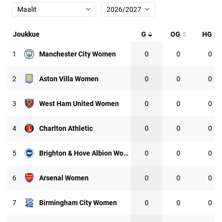
Maalit
2026/2027
Joukkue
G
OG
HG
1
Manchester City Women
0
0
0
2
Aston Villa Women
0
0
0
3
West Ham United Women
0
0
0
4
Charlton Athletic
0
0
0
5
Brighton & Hove Albion Women
0
0
0
6
Arsenal Women
0
0
0
7
Birmingham City Women
0
0
0