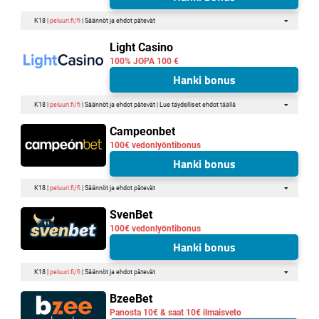
K18 |
peluuri.fi/fi
| Säännöt ja ehdot pätevät
Light Casino
100% JOPA 100 €
Hanki bonus
K18 |
peluuri.fi/fi
| Säännöt ja ehdot pätevät | Lue täydelliset ehdot
täällä
Campeonbet
100€ vedonlyöntibonus
Hanki bonus
K18 |
peluuri.fi/fi
| Säännöt ja ehdot pätevät
SvenBet
100€ vedonlyöntibonus
Hanki bonus
K18 |
peluuri.fi/fi
| Säännöt ja ehdot pätevät
BzeeBet
Panosta 10€ & saat 10€ ilmaisveto