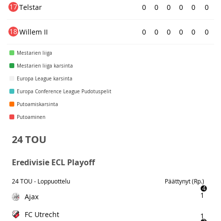
17
Telstar
0
0
0
0
0
0
18
Willem II
0
0
0
0
0
0
Mestarien liiga
Mestarien liiga karsinta
Europa League karsinta
Europa Conference League Pudotuspelit
Putoamiskarsinta
Putoaminen
24 TOU
Eredivisie ECL Playoff
24 TOU - Loppuottelu
Päättynyt (rp.)
4
1
Ajax
FC Utrecht
1