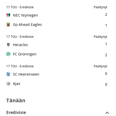
17 TOU - Eredivisie
Päättynyt
2
NEC Nijmegen
Go Ahead Eagles
1
17 TOU - Eredivisie
Päättynyt
1
Heracles
FC Groningen
2
17 TOU - Eredivisie
Päättynyt
0
SC Heerenveen
Ajax
0
Tänään
Eredivisie