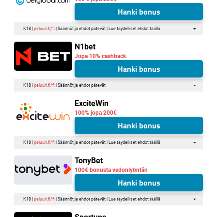
Hanki bonus
K18 |
peluuri.fi/fi
| Säännöt ja ehdot pätevät | Lue täydelliset ehdot
täällä
N1bet
Jopa 10% cashback
Hanki bonus
K18 |
peluuri.fi/fi
| Säännöt ja ehdot pätevät
ExciteWin
100% jopa 200€
Hanki bonus
K18 |
peluuri.fi/fi
| Säännöt ja ehdot pätevät | Lue täydelliset ehdot
täällä
TonyBet
100€ bonusta vedonlyöntiin
Hanki bonus
K18 |
peluuri.fi/fi
| Säännöt ja ehdot pätevät | Lue täydelliset ehdot
täällä