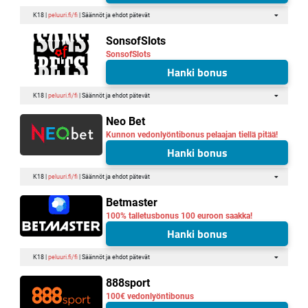
K18 |
peluuri.fi/fi
| Säännöt ja ehdot pätevät
SonsofSlots
SonsofSlots
Hanki bonus
K18 |
peluuri.fi/fi
| Säännöt ja ehdot pätevät
Neo Bet
Kunnon vedonlyöntibonus pelaajan tiellä pitää!
Hanki bonus
K18 |
peluuri.fi/fi
| Säännöt ja ehdot pätevät
Betmaster
100% talletusbonus 100 euroon saakka!
Hanki bonus
K18 |
peluuri.fi/fi
| Säännöt ja ehdot pätevät
888sport
100€ vedonlyöntibonus