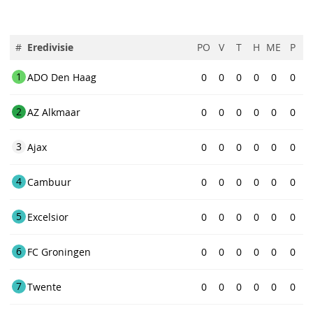
#
Eredivisie
PO
V
T
H
ME
P
1
ADO Den Haag
0
0
0
0
0
0
2
AZ Alkmaar
0
0
0
0
0
0
3
Ajax
0
0
0
0
0
0
4
Cambuur
0
0
0
0
0
0
5
Excelsior
0
0
0
0
0
0
6
FC Groningen
0
0
0
0
0
0
7
Twente
0
0
0
0
0
0