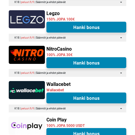
K18 |
peluuri.fi/fi
| Säännöt ja ehdot pätevät
Legzo
150% JOPA 100€
Hanki bonus
K18 |
peluuri.fi/fi
| Säännöt ja ehdot pätevät
NitroCasino
100% JOPA 30€
Hanki bonus
K18 |
peluuri.fi/fi
| Säännöt ja ehdot pätevät
Wallacebet
Wallacebet
Hanki bonus
K18 |
peluuri.fi/fi
| Säännöt ja ehdot pätevät
Coin Play
100% JOPA 5000 USDT
Hanki bonus