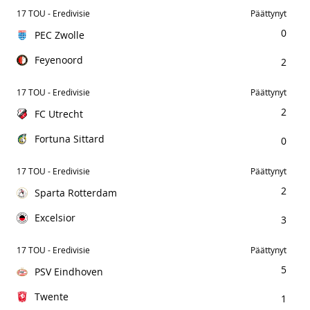
17 TOU - Eredivisie
Päättynyt
0
PEC Zwolle
Feyenoord
2
17 TOU - Eredivisie
Päättynyt
2
FC Utrecht
Fortuna Sittard
0
17 TOU - Eredivisie
Päättynyt
2
Sparta Rotterdam
Excelsior
3
17 TOU - Eredivisie
Päättynyt
5
PSV Eindhoven
Twente
1