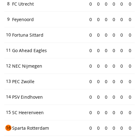
8
FC Utrecht
0
0
0
0
0
0
9
Feyenoord
0
0
0
0
0
0
10
Fortuna Sittard
0
0
0
0
0
0
11
Go Ahead Eagles
0
0
0
0
0
0
12
NEC Nijmegen
0
0
0
0
0
0
13
PEC Zwolle
0
0
0
0
0
0
14
PSV Eindhoven
0
0
0
0
0
0
15
SC Heerenveen
0
0
0
0
0
0
16
Sparta Rotterdam
0
0
0
0
0
0