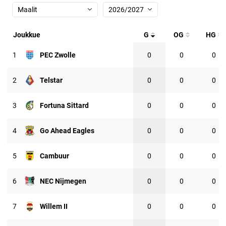
Maalit
2026/2027
Joukkue
G
OG
HG
1
PEC Zwolle
0
0
0
2
Telstar
0
0
0
3
Fortuna Sittard
0
0
0
4
Go Ahead Eagles
0
0
0
5
Cambuur
0
0
0
6
NEC Nijmegen
0
0
0
7
Willem II
0
0
0