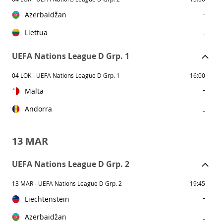
-
Azerbaidžan
Liettua
-
UEFA Nations League D Grp. 1
04 LOK - UEFA Nations League D Grp. 1
16:00
-
Malta
Andorra
-
13 MAR
UEFA Nations League D Grp. 2
13 MAR - UEFA Nations League D Grp. 2
19:45
-
Liechtenstein
Azerbaidžan
-