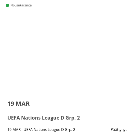
Nousukarsinta
19 MAR
UEFA Nations League D Grp. 2
19 MAR - UEFA Nations League D Grp. 2
Päättynyt