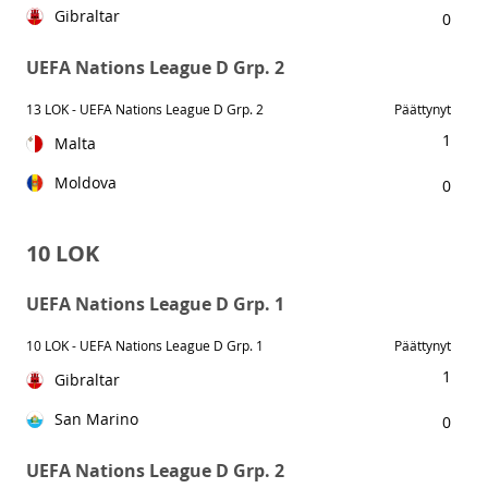
Gibraltar
0
UEFA Nations League D Grp. 2
13 LOK - UEFA Nations League D Grp. 2
Päättynyt
1
Malta
Moldova
0
10 LOK
UEFA Nations League D Grp. 1
10 LOK - UEFA Nations League D Grp. 1
Päättynyt
1
Gibraltar
San Marino
0
UEFA Nations League D Grp. 2