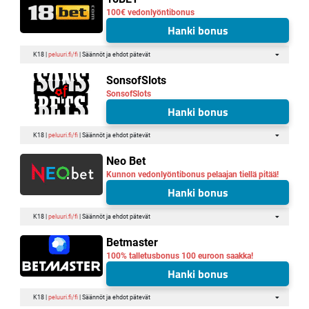
100€ vedonlyöntibonus
Hanki bonus
K18 |
peluuri.fi/fi
| Säännöt ja ehdot pätevät
SonsofSlots
SonsofSlots
Hanki bonus
K18 |
peluuri.fi/fi
| Säännöt ja ehdot pätevät
Neo Bet
Kunnon vedonlyöntibonus pelaajan tiellä pitää!
Hanki bonus
K18 |
peluuri.fi/fi
| Säännöt ja ehdot pätevät
Betmaster
100% talletusbonus 100 euroon saakka!
Hanki bonus
K18 |
peluuri.fi/fi
| Säännöt ja ehdot pätevät