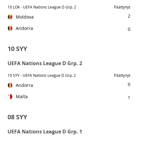
10 LOK - UEFA Nations League D Grp. 2
Päättynyt
2
Moldova
Andorra
0
10 SYY
UEFA Nations League D Grp. 2
10 SYY - UEFA Nations League D Grp. 2
Päättynyt
0
Andorra
Malta
1
08 SYY
UEFA Nations League D Grp. 1