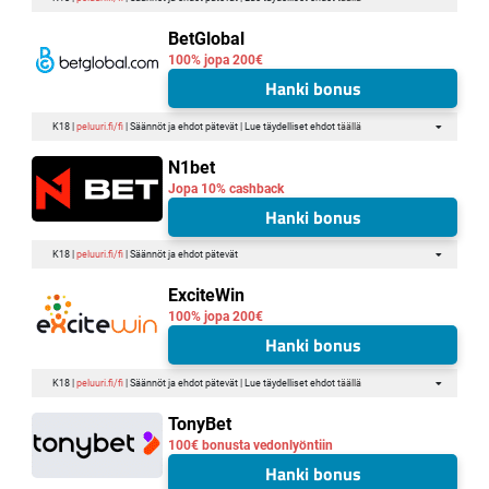
BetGlobal
100% jopa 200€
Hanki bonus
K18 |
peluuri.fi/fi
| Säännöt ja ehdot pätevät | Lue täydelliset ehdot
täällä
N1bet
Jopa 10% cashback
Hanki bonus
K18 |
peluuri.fi/fi
| Säännöt ja ehdot pätevät
ExciteWin
100% jopa 200€
Hanki bonus
K18 |
peluuri.fi/fi
| Säännöt ja ehdot pätevät | Lue täydelliset ehdot
täällä
TonyBet
100€ bonusta vedonlyöntiin
Hanki bonus