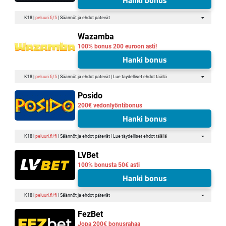
Hanki bonus
K18 |
peluuri.fi/fi
| Säännöt ja ehdot pätevät
Wazamba
100% bonus 200 euroon asti!
Hanki bonus
K18 |
peluuri.fi/fi
| Säännöt ja ehdot pätevät | Lue täydelliset ehdot
täällä
Posido
200€ vedonlyöntibonus
Hanki bonus
K18 |
peluuri.fi/fi
| Säännöt ja ehdot pätevät | Lue täydelliset ehdot
täällä
LVBet
100% bonusta 50€ asti
Hanki bonus
K18 |
peluuri.fi/fi
| Säännöt ja ehdot pätevät
FezBet
Jopa 200€ bonusrahaa