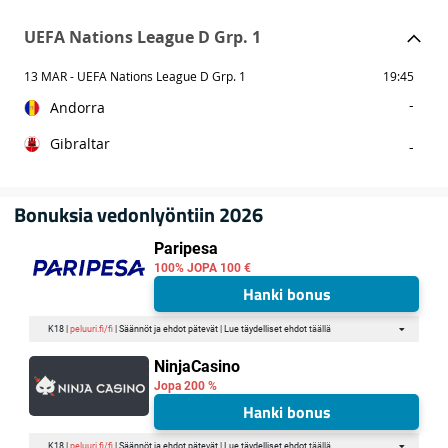
UEFA Nations League D Grp. 1
13 MAR - UEFA Nations League D Grp. 1
19:45
-
Andorra
Gibraltar
-
Bonuksia vedonlyöntiin 2026
Paripesa
100% JOPA 100 €
Hanki bonus
K18 |
peluuri.fi/fi
| Säännöt ja ehdot pätevät | Lue täydelliset ehdot
täällä
NinjaCasino
Jopa 200 %
Hanki bonus
K18 |
peluuri.fi/fi
| Säännöt ja ehdot pätevät | Lue täydelliset ehdot
täällä