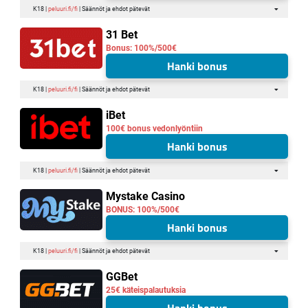
K18 |
peluuri.fi/fi
| Säännöt ja ehdot pätevät
31 Bet
Bonus: 100%/500€
Hanki bonus
K18 |
peluuri.fi/fi
| Säännöt ja ehdot pätevät
iBet
100€ bonus vedonlyöntiin
Hanki bonus
K18 |
peluuri.fi/fi
| Säännöt ja ehdot pätevät
Mystake Casino
BONUS: 100%/500€
Hanki bonus
K18 |
peluuri.fi/fi
| Säännöt ja ehdot pätevät
GGBet
25€ käteispalautuksia