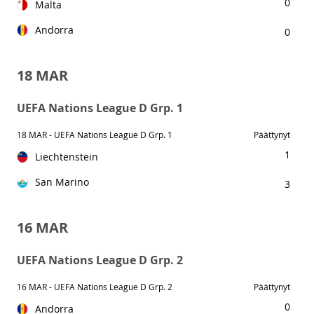
0
Malta
Andorra
0
18 MAR
UEFA Nations League D Grp. 1
18 MAR - UEFA Nations League D Grp. 1
Päättynyt
1
Liechtenstein
San Marino
3
16 MAR
UEFA Nations League D Grp. 2
16 MAR - UEFA Nations League D Grp. 2
Päättynyt
0
Andorra