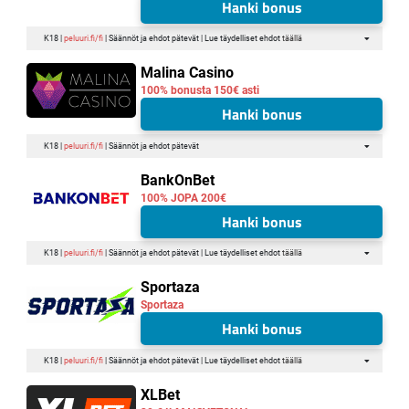
Hanki bonus
K18 |
peluuri.fi/fi
| Säännöt ja ehdot pätevät | Lue täydelliset ehdot
täällä
Malina Casino
100% bonusta 150€ asti
Hanki bonus
K18 |
peluuri.fi/fi
| Säännöt ja ehdot pätevät
BankOnBet
100% JOPA 200€
Hanki bonus
K18 |
peluuri.fi/fi
| Säännöt ja ehdot pätevät | Lue täydelliset ehdot
täällä
Sportaza
Sportaza
Hanki bonus
K18 |
peluuri.fi/fi
| Säännöt ja ehdot pätevät | Lue täydelliset ehdot
täällä
XLBet