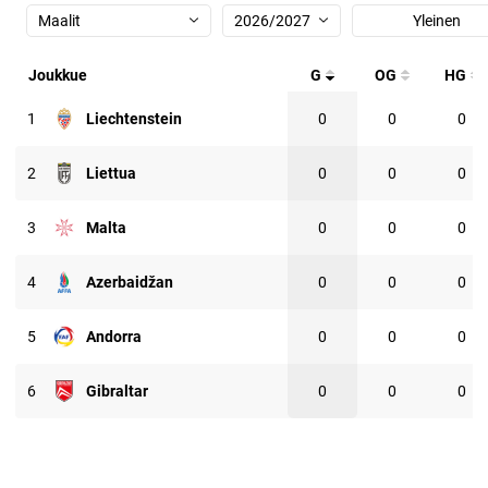
Maalit
2026/2027
Yleinen
Joukkue
G
OG
HG
1
Liechtenstein
0
0
0
2
Liettua
0
0
0
3
Malta
0
0
0
4
Azerbaidžan
0
0
0
5
Andorra
0
0
0
6
Gibraltar
0
0
0