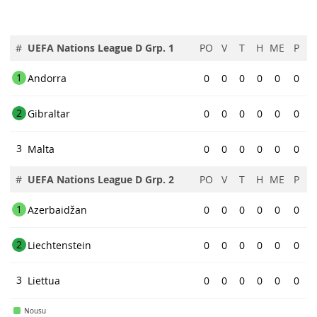
#
UEFA Nations League D Grp. 1
PO
V
T
H
ME
P
1
Andorra
0
0
0
0
0
0
2
Gibraltar
0
0
0
0
0
0
3
Malta
0
0
0
0
0
0
#
UEFA Nations League D Grp. 2
PO
V
T
H
ME
P
1
Azerbaidžan
0
0
0
0
0
0
2
Liechtenstein
0
0
0
0
0
0
3
Liettua
0
0
0
0
0
0
Nousu