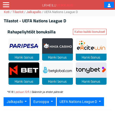
Koti
/
Tilastot
/
Jalkapallo
/
UEFA Nations League D
Tilastot - UEFA Nations League D
Rahapeliyhtiöt bonuksilla
Katso kaikki bonukset
Hanki bonus
Hanki bonus
Hanki bonus
Hanki bonus
Hanki bonus
Hanki bonus
*K18 |
peluuri.fi/fi
| Säännöt ja ehdot pätevät
Jalkapallo
Eurooppa
UEFA Nations League D