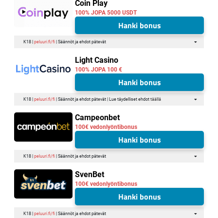
Coin Play
100% JOPA 5000 USDT
Hanki bonus
K18 |
peluuri.fi/fi
| Säännöt ja ehdot pätevät
Light Casino
100% JOPA 100 €
Hanki bonus
K18 |
peluuri.fi/fi
| Säännöt ja ehdot pätevät | Lue täydelliset ehdot
täällä
Campeonbet
100€ vedonlyöntibonus
Hanki bonus
K18 |
peluuri.fi/fi
| Säännöt ja ehdot pätevät
SvenBet
100€ vedonlyöntibonus
Hanki bonus
K18 |
peluuri.fi/fi
| Säännöt ja ehdot pätevät