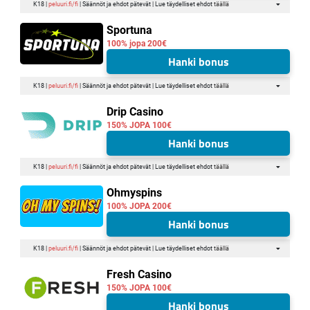
K18 |
peluuri.fi/fi
| Säännöt ja ehdot pätevät | Lue täydelliset ehdot
täällä
Sportuna
100% jopa 200€
Hanki bonus
K18 |
peluuri.fi/fi
| Säännöt ja ehdot pätevät | Lue täydelliset ehdot
täällä
Drip Casino
150% JOPA 100€
Hanki bonus
K18 |
peluuri.fi/fi
| Säännöt ja ehdot pätevät | Lue täydelliset ehdot
täällä
Ohmyspins
100% JOPA 200€
Hanki bonus
K18 |
peluuri.fi/fi
| Säännöt ja ehdot pätevät | Lue täydelliset ehdot
täällä
Fresh Casino
150% JOPA 100€
Hanki bonus