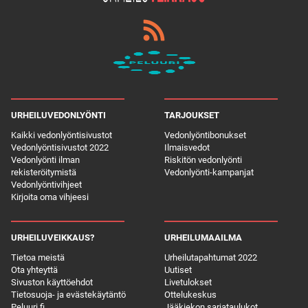
URHEILUVEDONLYÖNTI
TARJOUKSET
Kaikki vedonlyöntisivustot
Vedonlyöntibonukset
Vedonlyöntisivustot 2022
Ilmaisvedot
Vedonlyönti ilman
Riskitön vedonlyönti
rekisteröitymistä
Vedonlyönti-kampanjat
Vedonlyöntivihjeet
Kirjoita oma vihjeesi
URHEILUVEIKKAUS?
URHEILUMAAILMA
Tietoa meistä
Urheilutapahtumat 2022
Ota yhteyttä
Uutiset
Sivuston käyttöehdot
Livetulokset
Tietosuoja- ja evästekäytäntö
Ottelukeskus
Peluuri.fi
Jääkiekon sarjataulukot