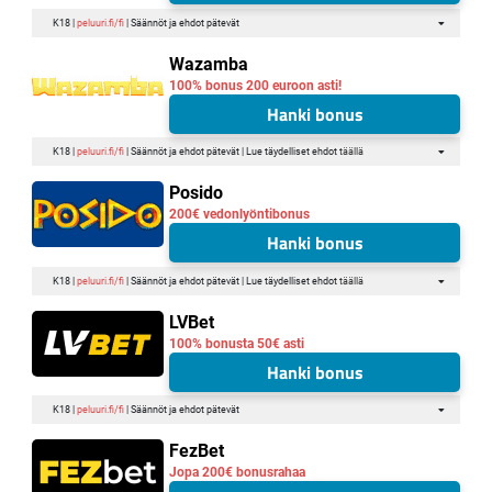
K18 |
peluuri.fi/fi
| Säännöt ja ehdot pätevät
Wazamba
100% bonus 200 euroon asti!
Hanki bonus
K18 |
peluuri.fi/fi
| Säännöt ja ehdot pätevät | Lue täydelliset ehdot
täällä
Posido
200€ vedonlyöntibonus
Hanki bonus
K18 |
peluuri.fi/fi
| Säännöt ja ehdot pätevät | Lue täydelliset ehdot
täällä
LVBet
100% bonusta 50€ asti
Hanki bonus
K18 |
peluuri.fi/fi
| Säännöt ja ehdot pätevät
FezBet
Jopa 200€ bonusrahaa