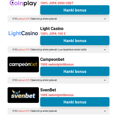
100% JOPA 5000 USDT
Hanki bonus
K18 |
peluuri.fi/fi
| Säännöt ja ehdot pätevät
Light Casino
100% JOPA 100 €
Hanki bonus
K18 |
peluuri.fi/fi
| Säännöt ja ehdot pätevät | Lue täydelliset ehdot
täällä
Campeonbet
100€ vedonlyöntibonus
Hanki bonus
K18 |
peluuri.fi/fi
| Säännöt ja ehdot pätevät
SvenBet
100€ vedonlyöntibonus
Hanki bonus
K18 |
peluuri.fi/fi
| Säännöt ja ehdot pätevät