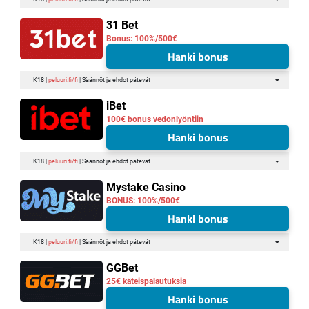
31 Bet
Bonus: 100%/500€
Hanki bonus
K18 |
peluuri.fi/fi
| Säännöt ja ehdot pätevät
iBet
100€ bonus vedonlyöntiin
Hanki bonus
K18 |
peluuri.fi/fi
| Säännöt ja ehdot pätevät
Mystake Casino
BONUS: 100%/500€
Hanki bonus
K18 |
peluuri.fi/fi
| Säännöt ja ehdot pätevät
GGBet
25€ käteispalautuksia
Hanki bonus