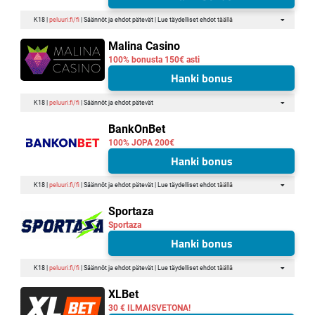
K18 |
peluuri.fi/fi
| Säännöt ja ehdot pätevät | Lue täydelliset ehdot
täällä
Malina Casino
100% bonusta 150€ asti
Hanki bonus
K18 |
peluuri.fi/fi
| Säännöt ja ehdot pätevät
BankOnBet
100% JOPA 200€
Hanki bonus
K18 |
peluuri.fi/fi
| Säännöt ja ehdot pätevät | Lue täydelliset ehdot
täällä
Sportaza
Sportaza
Hanki bonus
K18 |
peluuri.fi/fi
| Säännöt ja ehdot pätevät | Lue täydelliset ehdot
täällä
XLBet
30 € ILMAISVETONA!