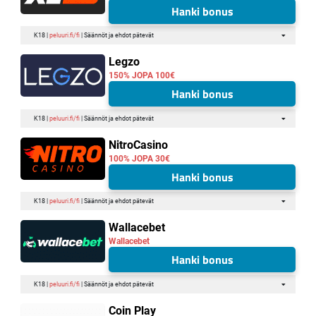
Hanki bonus
K18 |
peluuri.fi/fi
| Säännöt ja ehdot pätevät
Legzo
150% JOPA 100€
Hanki bonus
K18 |
peluuri.fi/fi
| Säännöt ja ehdot pätevät
NitroCasino
100% JOPA 30€
Hanki bonus
K18 |
peluuri.fi/fi
| Säännöt ja ehdot pätevät
Wallacebet
Wallacebet
Hanki bonus
K18 |
peluuri.fi/fi
| Säännöt ja ehdot pätevät
Coin Play