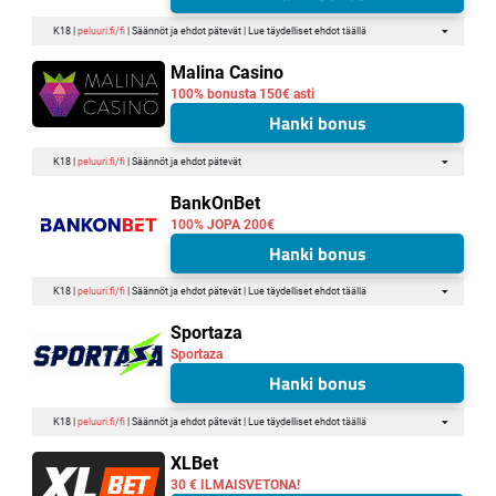
K18 |
peluuri.fi/fi
| Säännöt ja ehdot pätevät | Lue täydelliset ehdot
täällä
Malina Casino
100% bonusta 150€ asti
Hanki bonus
K18 |
peluuri.fi/fi
| Säännöt ja ehdot pätevät
BankOnBet
100% JOPA 200€
Hanki bonus
K18 |
peluuri.fi/fi
| Säännöt ja ehdot pätevät | Lue täydelliset ehdot
täällä
Sportaza
Sportaza
Hanki bonus
K18 |
peluuri.fi/fi
| Säännöt ja ehdot pätevät | Lue täydelliset ehdot
täällä
XLBet
30 € ILMAISVETONA!