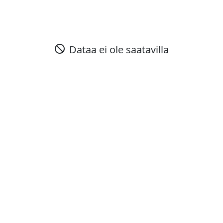
Dataa ei ole saatavilla