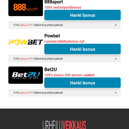
888sport
100€ vedonlyöntibonus
Hanki bonus
K18 |
peluuri.fi/fi
| Säännöt ja ehdot pätevät
Powbet
Lunasta talletusbonus nyt
Hanki bonus
K18 |
peluuri.fi/fi
| Säännöt ja ehdot pätevät
Bet2U
100% bonus 300 euroon saakka!
Hanki bonus
K18 |
peluuri.fi/fi
| Säännöt ja ehdot pätevät