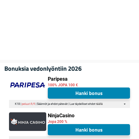
Bonuksia vedonlyöntiin 2026
Paripesa
100% JOPA 100 €
Hanki bonus
K18 |
peluuri.fi/fi
| Säännöt ja ehdot pätevät | Lue täydelliset ehdot
täällä
NinjaCasino
Jopa 200 %
Hanki bonus