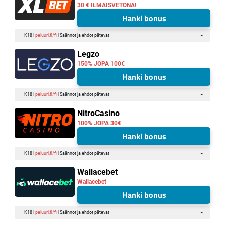
30 € ILMAISVETONA!
Hanki bonus
K18 |
peluuri.fi/fi
| Säännöt ja ehdot pätevät
Legzo
150% JOPA 100€
Hanki bonus
K18 |
peluuri.fi/fi
| Säännöt ja ehdot pätevät
NitroCasino
100% JOPA 30€
Hanki bonus
K18 |
peluuri.fi/fi
| Säännöt ja ehdot pätevät
Wallacebet
Wallacebet
Hanki bonus
K18 |
peluuri.fi/fi
| Säännöt ja ehdot pätevät