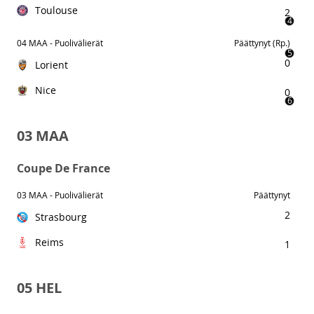
Toulouse
2
4
04 MAA - Puolivälierät
Päättynyt (rp.)
5
0
Lorient
Nice
0
6
03 MAA
Coupe De France
03 MAA - Puolivälierät
Päättynyt
2
Strasbourg
Reims
1
05 HEL