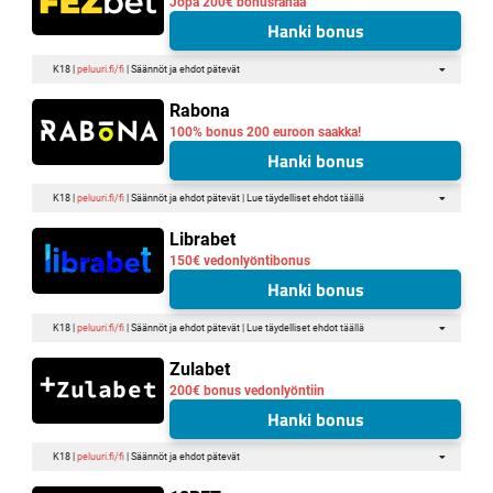
Jopa 200€ bonusrahaa
Hanki bonus
K18 |
peluuri.fi/fi
| Säännöt ja ehdot pätevät
Rabona
100% bonus 200 euroon saakka!
Hanki bonus
K18 |
peluuri.fi/fi
| Säännöt ja ehdot pätevät | Lue täydelliset ehdot
täällä
Librabet
150€ vedonlyöntibonus
Hanki bonus
K18 |
peluuri.fi/fi
| Säännöt ja ehdot pätevät | Lue täydelliset ehdot
täällä
Zulabet
200€ bonus vedonlyöntiin
Hanki bonus
K18 |
peluuri.fi/fi
| Säännöt ja ehdot pätevät