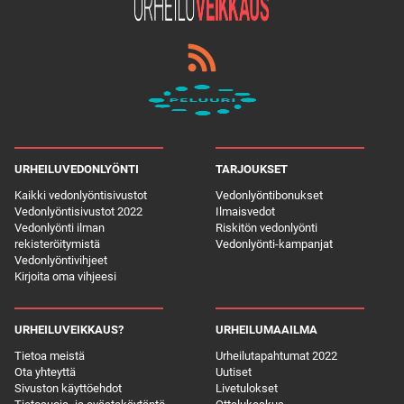
URHEILUVEDONLYÖNTI
TARJOUKSET
Kaikki vedonlyöntisivustot
Vedonlyöntibonukset
Vedonlyöntisivustot 2022
Ilmaisvedot
Vedonlyönti ilman
Riskitön vedonlyönti
rekisteröitymistä
Vedonlyönti-kampanjat
Vedonlyöntivihjeet
Kirjoita oma vihjeesi
URHEILUVEIKKAUS?
URHEILUMAAILMA
Tietoa meistä
Urheilutapahtumat 2022
Ota yhteyttä
Uutiset
Sivuston käyttöehdot
Livetulokset