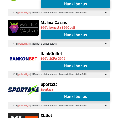
Hanki bonus
K18 |
peluuri.fi/fi
| Säännöt ja ehdot pätevät | Lue täydelliset ehdot
täällä
Malina Casino
100% bonusta 150€ asti
Hanki bonus
K18 |
peluuri.fi/fi
| Säännöt ja ehdot pätevät
BankOnBet
100% JOPA 200€
Hanki bonus
K18 |
peluuri.fi/fi
| Säännöt ja ehdot pätevät | Lue täydelliset ehdot
täällä
Sportaza
Sportaza
Hanki bonus
K18 |
peluuri.fi/fi
| Säännöt ja ehdot pätevät | Lue täydelliset ehdot
täällä
XLBet