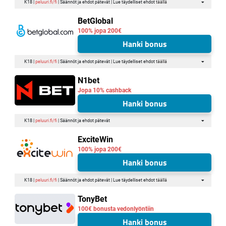
K18 |
peluuri.fi/fi
| Säännöt ja ehdot pätevät | Lue täydelliset ehdot
täällä
BetGlobal
100% jopa 200€
Hanki bonus
K18 |
peluuri.fi/fi
| Säännöt ja ehdot pätevät | Lue täydelliset ehdot
täällä
N1bet
Jopa 10% cashback
Hanki bonus
K18 |
peluuri.fi/fi
| Säännöt ja ehdot pätevät
ExciteWin
100% jopa 200€
Hanki bonus
K18 |
peluuri.fi/fi
| Säännöt ja ehdot pätevät | Lue täydelliset ehdot
täällä
TonyBet
100€ bonusta vedonlyöntiin
Hanki bonus