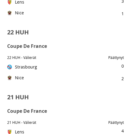
3
Lens
Nice
1
22 HUH
Coupe De France
22 HUH - Välierät
Päättynyt
0
Strasbourg
Nice
2
21 HUH
Coupe De France
21 HUH - Välierät
Päättynyt
4
Lens