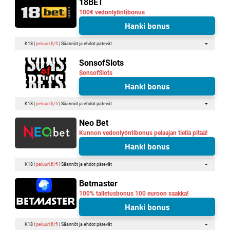
18BET
100€ vedonlyöntibonus
Hanki bonus
K18 |
peluuri.fi/fi
| Säännöt ja ehdot pätevät
SonsofSlots
SonsofSlots
Hanki bonus
K18 |
peluuri.fi/fi
| Säännöt ja ehdot pätevät
Neo Bet
Kunnon vedonlyöntibonus pelaajan tiellä pitää!
Hanki bonus
K18 |
peluuri.fi/fi
| Säännöt ja ehdot pätevät
Betmaster
100% talletusbonus 100 euroon saakka!
Hanki bonus
K18 |
peluuri.fi/fi
| Säännöt ja ehdot pätevät