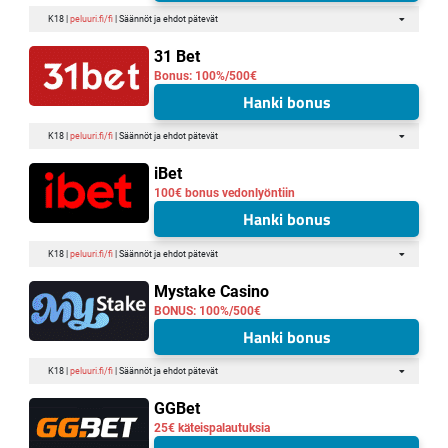
K18 |
peluuri.fi/fi
| Säännöt ja ehdot pätevät
31 Bet
Bonus: 100%/500€
Hanki bonus
K18 |
peluuri.fi/fi
| Säännöt ja ehdot pätevät
iBet
100€ bonus vedonlyöntiin
Hanki bonus
K18 |
peluuri.fi/fi
| Säännöt ja ehdot pätevät
Mystake Casino
BONUS: 100%/500€
Hanki bonus
K18 |
peluuri.fi/fi
| Säännöt ja ehdot pätevät
GGBet
25€ käteispalautuksia