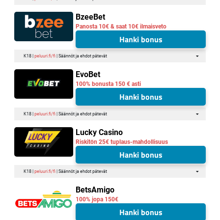
BzeeBet
Panosta 10€ & saat 10€ ilmaisveto
Hanki bonus
K18 |
peluuri.fi/fi
| Säännöt ja ehdot pätevät
EvoBet
100% bonusta 150 € asti
Hanki bonus
K18 |
peluuri.fi/fi
| Säännöt ja ehdot pätevät
Lucky Casino
Riskitön 25€ tuplaus-mahdollisuus
Hanki bonus
K18 |
peluuri.fi/fi
| Säännöt ja ehdot pätevät
BetsAmigo
100% jopa 150€
Hanki bonus