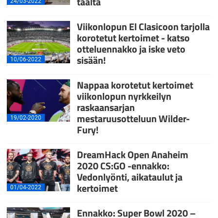
täältä
24/03-2022
Viikonlopun El Clasicoon tarjolla
korotetut kertoimet - katso
otteluennakko ja iske veto
sisään!
10/06-2022
Nappaa korotetut kertoimet
viikonlopun nyrkkeilyn
raskaansarjan
mestaruusotteluun Wilder-
19/02-2020
Fury!
DreamHack Open Anaheim
2020 CS:GO -ennakko:
Vedonlyönti, aikataulut ja
kertoimet
01/04-2022
Ennakko: Super Bowl 2020 –