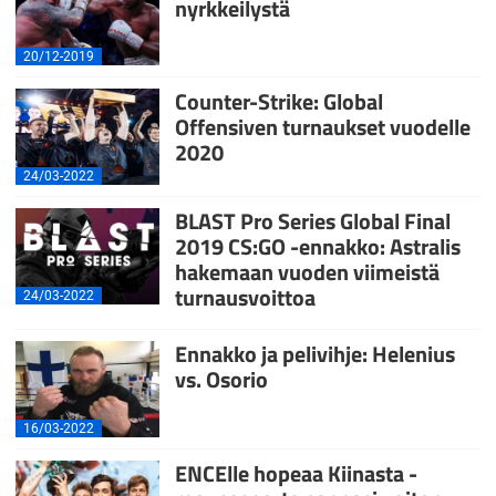
nyrkkeilystä
20/12-2019
Counter-Strike: Global
Offensiven turnaukset vuodelle
2020
24/03-2022
BLAST Pro Series Global Final
2019 CS:GO -ennakko: Astralis
hakemaan vuoden viimeistä
turnausvoittoa
24/03-2022
Ennakko ja pelivihje: Helenius
vs. Osorio
16/03-2022
ENCElle hopeaa Kiinasta -