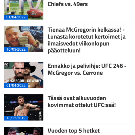
Chiefs vs. 49ers
01/04-2022
Tienaa McGregorin kelkassa! -
Lunasta korotetut kertoimet ja
ilmaisvedot viikonlopun
pääotteluun!
16/03-2022
Ennakko ja pelivihje: UFC 246 -
McGregor vs. Cerrone
01/04-2022
Tässä ovat alkuvuoden
kovimmat ottelut UFC:ssä!
18/12-2019
Vuoden top 5 hetket