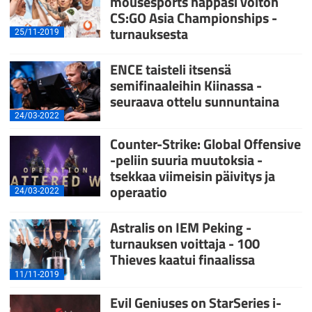
mousesports nappasi voiton
CS:GO Asia Championships -
turnauksesta
25/11-2019
ENCE taisteli itsensä
semifinaaleihin Kiinassa -
seuraava ottelu sunnuntaina
24/03-2022
Counter-Strike: Global Offensive
-peliin suuria muutoksia -
tsekkaa viimeisin päivitys ja
operaatio
24/03-2022
Astralis on IEM Peking -
turnauksen voittaja - 100
Thieves kaatui finaalissa
11/11-2019
Evil Geniuses on StarSeries i-