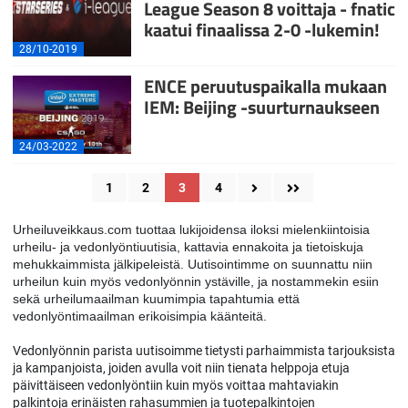
League Season 8 voittaja - fnatic
kaatui finaalissa 2-0 -lukemin!
28/10-2019
ENCE peruutuspaikalla mukaan
IEM: Beijing -suurturnaukseen
24/03-2022
1
2
3
4
Urheiluveikkaus.com tuottaa lukijoidensa iloksi mielenkiintoisia
urheilu- ja vedonlyöntiuutisia, kattavia ennakoita ja tietoiskuja
mehukkaimmista jälkipeleistä. Uutisointimme on suunnattu niin
urheilun kuin myös vedonlyönnin ystäville, ja nostammekin esiin
sekä urheilumaailman kuumimpia tapahtumia että
vedonlyöntimaailman erikoisimpia käänteitä.
Vedonlyönnin parista uutisoimme tietysti parhaimmista tarjouksista
ja kampanjoista, joiden avulla voit niin tienata helppoja etuja
päivittäiseen vedonlyöntiin kuin myös voittaa mahtaviakin
palkintoja erinäisten rahasummien ja tuotepalkintojen