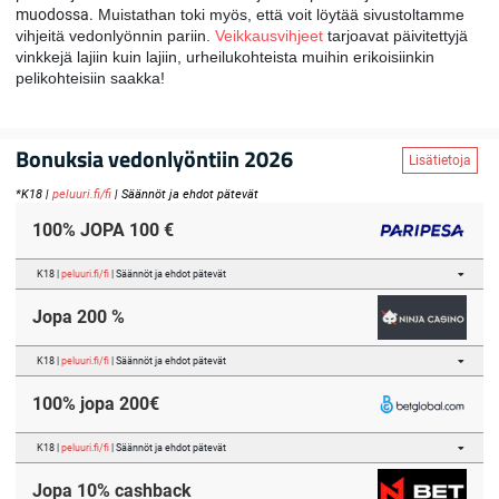
muodossa.
Muistathan toki myös, että voit löytää sivustoltamme
vihjeitä vedonlyönnin pariin.
Veikkausvihjeet
tarjoavat päivitettyjä
vinkkejä lajiin kuin lajiin, urheilukohteista muihin erikoisiinkin
pelikohteisiin saakka!
Bonuksia vedonlyöntiin 2026
Lisätietoja
*K18 |
peluuri.fi/fi
| Säännöt ja ehdot pätevät
100% JOPA 100 €
K18 |
peluuri.fi/fi
| Säännöt ja ehdot pätevät
Jopa 200 %
K18 |
peluuri.fi/fi
| Säännöt ja ehdot pätevät
100% jopa 200€
K18 |
peluuri.fi/fi
| Säännöt ja ehdot pätevät
Jopa 10% cashback