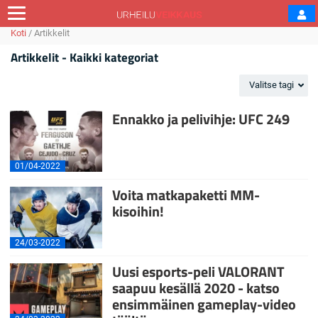
Koti
/
Artikkelit
Artikkelit - Kaikki kategoriat
Valitse tagi
Ennakko ja pelivihje: UFC 249
01/04-2022
Voita matkapaketti MM-
kisoihin!
24/03-2022
Uusi esports-peli VALORANT
saapuu kesällä 2020 - katso
ensimmäinen gameplay-video