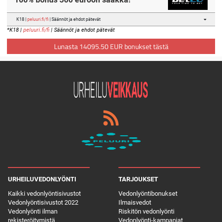
K18 |
peluuri.fi/fi
| Säännöt ja ehdot pätevät
*K18 |
peluuri.fi/fi
| Säännöt ja ehdot pätevät
Lunasta 14095.50 EUR bonukset tästä
URHEILUVEDONLYÖNTI
TARJOUKSET
Kaikki vedonlyöntisivustot
Vedonlyöntibonukset
Vedonlyöntisivustot 2022
Ilmaisvedot
Vedonlyönti ilman
Riskitön vedonlyönti
rekisteröitymistä
Vedonlyönti-kampanjat